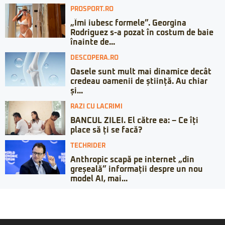
PROSPORT.RO
„Îmi iubesc formele”. Georgina
Rodriguez s-a pozat în costum de baie
înainte de...
DESCOPERA.RO
Oasele sunt mult mai dinamice decât
credeau oamenii de știință. Au chiar
și...
RAZI CU LACRIMI
BANCUL ZILEI. El către ea: – Ce îți
place să ți se facă?
TECHRIDER
Anthropic scapă pe internet „din
greșeală” informații despre un nou
model AI, mai...