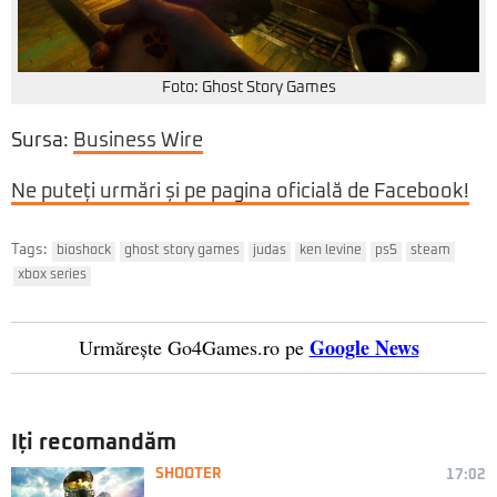
Foto: Ghost Story Games
Sursa:
Business Wire
Ne puteți urmări și pe pagina oficială de Facebook!
Tags:
bioshock
ghost story games
judas
ken levine
ps5
steam
xbox series
Google News
Urmărește Go4Games.ro pe
Iți recomandăm
SHOOTER
17:02