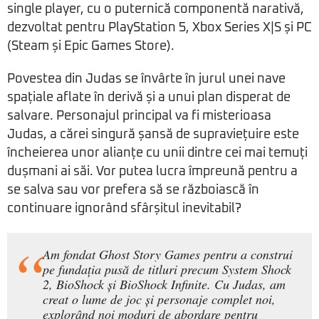
single player, cu o puternică componentă narativă,
dezvoltat pentru PlayStation 5, Xbox Series X|S și PC
(Steam și Epic Games Store).
Povestea din Judas se învârte în jurul unei nave
spațiale aflate în derivă și a unui plan disperat de
salvare. Personajul principal va fi misterioasa
Judas, a cărei singură șansă de supraviețuire este
încheierea unor alianțe cu unii dintre cei mai temuți
dușmani ai săi. Vor putea lucra împreună pentru a
se salva sau vor prefera să se războiască în
continuare ignorând sfârșitul inevitabil?
Am fondat Ghost Story Games pentru a construi
pe fundația pusă de titluri precum System Shock
2, BioShock și BioShock Infinite. Cu Judas, am
creat o lume de joc și personaje complet noi,
explorând noi moduri de abordare pentru