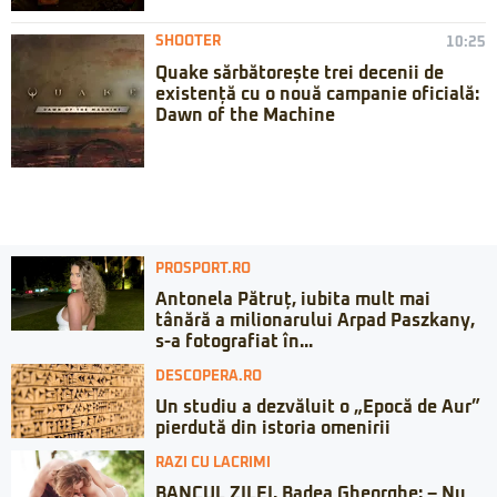
SHOOTER
10:25
Quake sărbătorește trei decenii de
existență cu o nouă campanie oficială:
Dawn of the Machine
PROSPORT.RO
Antonela Pătruț, iubita mult mai
tânără a milionarului Arpad Paszkany,
s-a fotografiat în...
DESCOPERA.RO
Un studiu a dezvăluit o „Epocă de Aur”
pierdută din istoria omenirii
RAZI CU LACRIMI
BANCUL ZILEI. Badea Gheorghe: – Nu