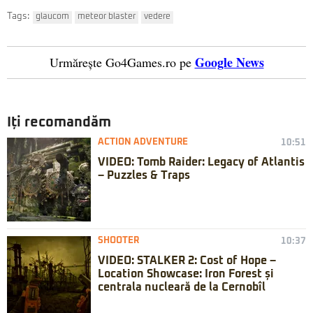
Tags:
glaucom
meteor blaster
vedere
Google News
Urmărește Go4Games.ro pe
Iți recomandăm
ACTION ADVENTURE
10:51
VIDEO: Tomb Raider: Legacy of Atlantis
– Puzzles & Traps
SHOOTER
10:37
VIDEO: STALKER 2: Cost of Hope –
Location Showcase: Iron Forest și
centrala nucleară de la Cernobîl