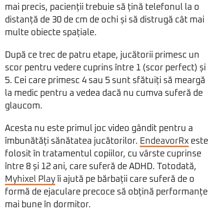
mai precis, pacienții trebuie să țină telefonul la o
distanță de 30 de cm de ochi și să distrugă cât mai
multe obiecte spațiale.
După ce trec de patru etape, jucătorii primesc un
scor pentru vedere cuprins între 1 (scor perfect) și
5. Cei care primesc 4 sau 5 sunt sfătuiți să meargă
la medic pentru a vedea dacă nu cumva suferă de
glaucom.
Acesta nu este primul joc video gândit pentru a
îmbunătăți sănătatea jucătorilor.
EndeavorRx
este
folosit în tratamentul copiilor, cu vârste cuprinse
între 8 și 12 ani, care suferă de ADHD. Totodată,
Myhixel Play
îi ajută pe bărbații care suferă de o
formă de ejaculare precoce să obțină performanțe
mai bune în dormitor.