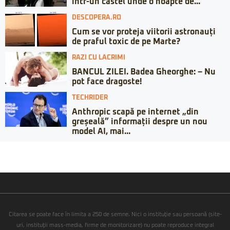
într-un castel unde o noapte de...
DESCOPERA.RO
Cum se vor proteja viitorii astronauți
de praful toxic de pe Marte?
RAZI CU LACRIMI
BANCUL ZILEI. Badea Gheorghe: – Nu
pot face dragoste!
TECHRIDER
Anthropic scapă pe internet „din
greșeală” informații despre un nou
model AI, mai...
Citarea se poate face în limita a 250 de semne. Nici o instituţie sau persoană (site-
uri, instituţii mass-media, firme de monitorizare) nu poate reproduce integral