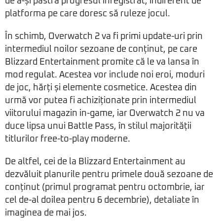
de a-și păstra progresul înregistrat, indiferent de
platforma pe care doresc să ruleze jocul.
În schimb, Overwatch 2 va fi primi update-uri prin
intermediul noilor sezoane de conținut, pe care
Blizzard Entertainment promite că le va lansa în
mod regulat. Acestea vor include noi eroi, moduri
de joc, hărți și elemente cosmetice. Acestea din
urmă vor putea fi achiziționate prin intermediul
viitorului magazin in-game, iar Overwatch 2 nu va
duce lipsa unui Battle Pass, în stilul majorității
titlurilor free-to-play moderne.
De altfel, cei de la Blizzard Entertainment au
dezvăluit planurile pentru primele două sezoane de
conținut (primul programat pentru octombrie, iar
cel de-al doilea pentru 6 decembrie), detaliate în
imaginea de mai jos.