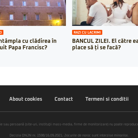
O
RAZI CU LACRIMI
întâmpla cu clădirea în
BANCUL ZILEI. El către ea:
cuit Papa Francisc?
place să ți se facă?
About cookies
Contact
Termeni si conditii
ie sau persoană (site-uri, instituţii mass-media, firme de monitorizare) nu poate reproduce 
Decizia ONJN nr. 1598/16.09.2021. Jocurile de noroc sunt interzise minorilor.