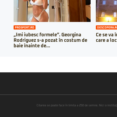
PROSPORT.RO
DESCOPERA.R
„Îmi iubesc formele”. Georgina
Ce se va 
Rodriguez s-a pozat în costum de
care a lo
baie înainte de...
Citarea se poate face în limita a 250 de semne. Nici o instituţ