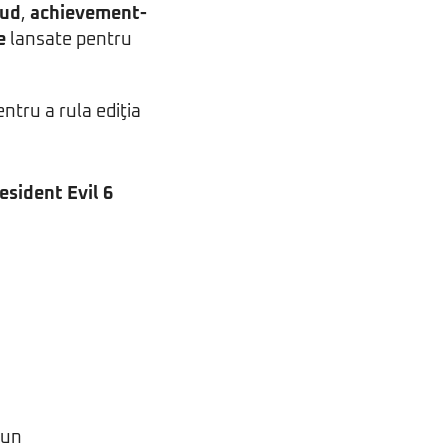
oud
,
achievement-
e
lansate pentru
ntru a rula ediţia
bun