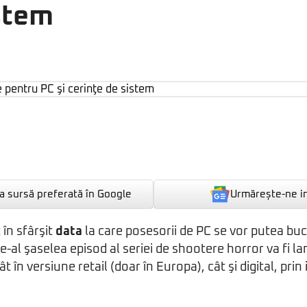
istem
Urmărește-ne i
 sursă preferată în Google
în sfârşit
data
la care posesorii de PC se vor putea bu
 de-al şaselea episod al seriei de shootere horror va fi 
tât în versiune retail (doar în Europa), cât şi digital, pri