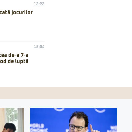
12:22
ată jocurilor
12:04
cea de-a 7-a
mod de luptă