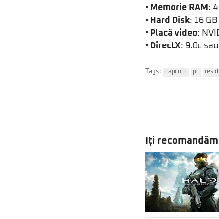
•
Memorie RAM
: 
•
Hard Disk
: 16 GB
•
Placă video
: NVI
•
DirectX
: 9.0c sa
Tags:
capcom
pc
resid
Iți recomandăm