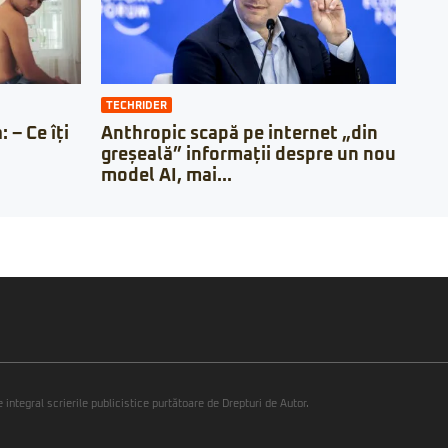
TECHRIDER
 – Ce îți
Anthropic scapă pe internet „din
greșeală” informații despre un nou
model AI, mai...
integral scrierile publicistice purtătoare de Drepturi de Autor.