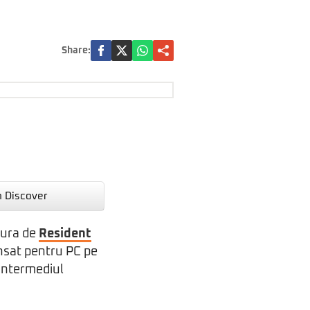
Share:
n Discover
cura de
Resident
lansat pentru PC pe
n intermediul