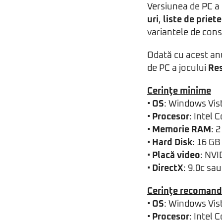
Versiunea de PC a 
uri
,
liste de priete
variantele de conso
Odată cu acest an
de PC a jocului
Res
Cerinţe minime
•
OS
: Windows Vis
•
Procesor
: Intel
•
Memorie RAM
: 
•
Hard Disk
: 16 GB
•
Placă video
: NV
•
DirectX
: 9.0c sa
Cerinţe recomand
•
OS
: Windows Vis
•
Procesor
: Intel