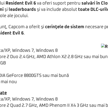
lui
Resident Evil 6
va oferi suport pentru
salvări în Cl
ni
şi
leaderboards
şi va include absolut
toate DLC-uril
le ale jocului.
unţ, Capcom a oferit şi
cerinţele de sistem
necesare pe
ident Evil 6
.
ta/XP, Windows 7, Windows 8
 Core 2 Duo 2.4 GHz, AMD Athlon X2 2.8 GHz sau mai bun
2 GB
IDIA GeForce 8800GTS sau mai bună
u mai nou
ate
ta/XP, Windows 7, Windows 8
 Core 2 Quad 2.7 GHz, AMD Phenom II X4 3 GHz sau mai 