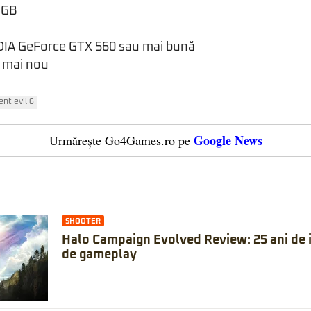
4 GB
DIA GeForce GTX 560 sau mai bună
u mai nou
ent evil 6
Google News
Urmărește Go4Games.ro pe
SHOOTER
Halo Campaign Evolved Review: 25 ani de is
de gameplay