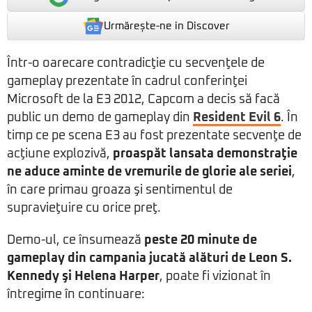
Urmărește-ne in Discover
Într-o oarecare contradicţie cu secvenţele de
gameplay prezentate în cadrul conferinţei
Microsoft de la E3 2012, Capcom a decis să facă
public un demo de gameplay din
Resident Evil 6
. În
timp ce pe scena E3 au fost prezentate secvenţe de
acţiune explozivă,
proaspăt lansata demonstraţie
ne aduce aminte de vremurile de glorie ale seriei
,
în care primau groaza şi sentimentul de
supravieţuire cu orice preţ.
Demo-ul, ce însumează
peste 20 minute de
gameplay din campania jucată alături de Leon S.
Kennedy şi Helena Harper
, poate fi vizionat în
întregime în continuare: