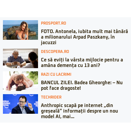
PROSPORT.RO
FOTO. Antonela, iubita mult mai tânără
a milionarului Arpad Paszkany, în
jacuzzi
DESCOPERA.RO
Ce să eviți la vârsta mijlocie pentru a
amâna demența cu 13 ani?
RAZI CU LACRIMI
BANCUL ZILEI. Badea Gheorghe: – Nu
pot face dragoste!
TECHRIDER
Anthropic scapă pe internet „din
greșeală” informații despre un nou
model AI, mai...