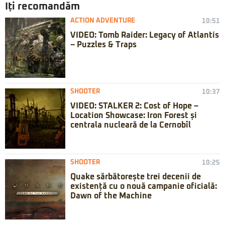
Iți recomandăm
ACTION ADVENTURE
10:51
VIDEO: Tomb Raider: Legacy of Atlantis
– Puzzles & Traps
SHOOTER
10:37
VIDEO: STALKER 2: Cost of Hope –
Location Showcase: Iron Forest și
centrala nucleară de la Cernobîl
SHOOTER
10:25
Quake sărbătorește trei decenii de
existență cu o nouă campanie oficială:
Dawn of the Machine