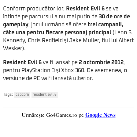
Conform producătorilor,
Resident Evil 6
se va
întinde pe parcursul a nu mai puţin de
30 de ore de
gameplay
, jocul urmând să ofere
trei campanii,
câte una pentru fiecare personaj principal
(Leon S.
Kennedy, Chris Redfield şi Jake Muller, fiul lui Albert
Wesker).
Resident Evil 6
va fi lansat pe
2 octombrie 2012
,
pentru PlayStation 3 şi Xbox 360. De asemenea, o
versiune de PC va fi lansată ulterior.
Tags:
capcom
resident evil 6
Google News
Urmărește Go4Games.ro pe