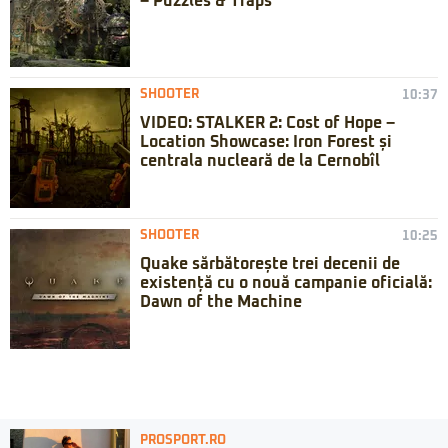
– Puzzles & Traps
SHOOTER
10:37
VIDEO: STALKER 2: Cost of Hope –
Location Showcase: Iron Forest și
centrala nucleară de la Cernobîl
SHOOTER
10:25
Quake sărbătorește trei decenii de
existență cu o nouă campanie oficială:
Dawn of the Machine
PROSPORT.RO