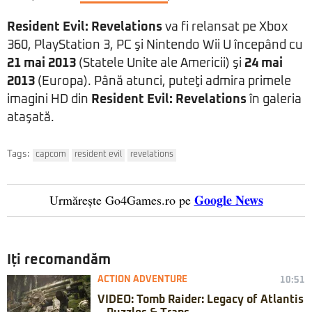
Resident Evil: Revelations
va fi relansat pe Xbox
360, PlayStation 3, PC şi Nintendo Wii U începând cu
21 mai 2013
(Statele Unite ale Americii) şi
24 mai
2013
(Europa). Până atunci, puteţi admira primele
imagini HD din
Resident Evil: Revelations
în galeria
ataşată.
Tags:
capcom
resident evil
revelations
Google News
Urmărește Go4Games.ro pe
Iți recomandăm
ACTION ADVENTURE
10:51
VIDEO: Tomb Raider: Legacy of Atlantis