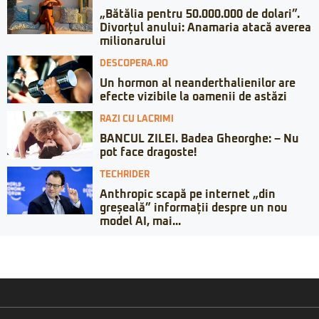
„Bătălia pentru 50.000.000 de dolari”.
Divorțul anului: Anamaria atacă averea
milionarului
DESCOPERA.RO
Un hormon al neanderthalienilor are
efecte vizibile la oamenii de astăzi
RAZI CU LACRIMI
BANCUL ZILEI. Badea Gheorghe: – Nu
pot face dragoste!
TECHRIDER
Anthropic scapă pe internet „din
greșeală” informații despre un nou
model AI, mai...