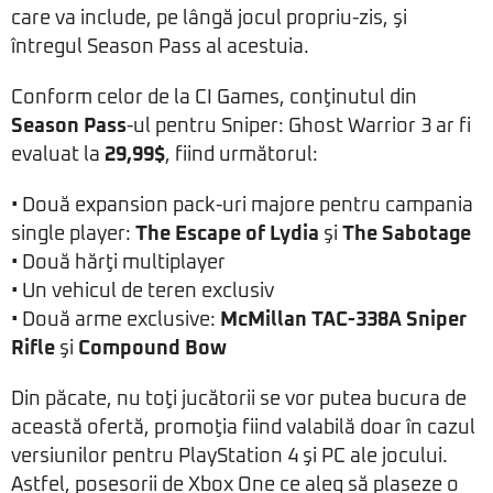
care va include, pe lângă jocul propriu-zis, şi
întregul Season Pass al acestuia.
Conform celor de la CI Games, conţinutul din
Season Pass
-ul pentru Sniper: Ghost Warrior 3 ar fi
evaluat la
29,99$
, fiind următorul:
• Două expansion pack-uri majore pentru campania
single player:
The Escape of Lydia
şi
The Sabotage
• Două hărţi multiplayer
• Un vehicul de teren exclusiv
• Două arme exclusive:
McMillan TAC-338A Sniper
Rifle
şi
Compound Bow
Din păcate, nu toţi jucătorii se vor putea bucura de
această ofertă, promoţia fiind valabilă doar în cazul
versiunilor pentru PlayStation 4 şi PC ale jocului.
Astfel, posesorii de Xbox One ce aleg să plaseze o