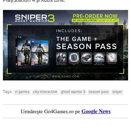
PlayStation 4 şi Xbox One.
Tags:
ci games
city interactive
ghost warrior 3
season pass
sniper
Google News
Urmărește Go4Games.ro pe