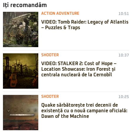
Iți recomandăm
ACTION ADVENTURE
10:51
VIDEO: Tomb Raider: Legacy of Atlantis
– Puzzles & Traps
SHOOTER
10:37
VIDEO: STALKER 2: Cost of Hope –
Location Showcase: Iron Forest și
centrala nucleară de la Cernobîl
SHOOTER
10:25
Quake sărbătorește trei decenii de
existență cu o nouă campanie oficială:
Dawn of the Machine