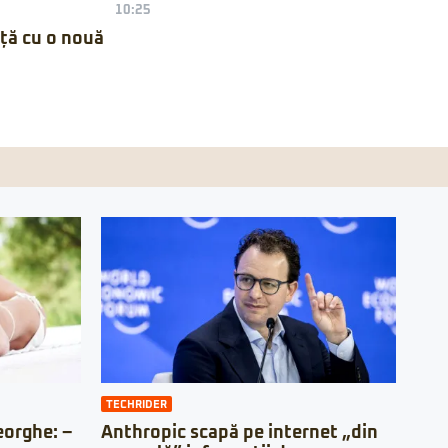
10:25
nță cu o nouă
TECHRIDER
orghe: –
Anthropic scapă pe internet „din