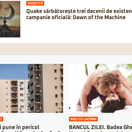
SHOOTER
Quake sărbătorește trei decenii de existe
campanie oficială: Dawn of the Machine
O
RAZI CU LACRIMI
i pune în pericol
BANCUL ZILEI. Badea Ghe