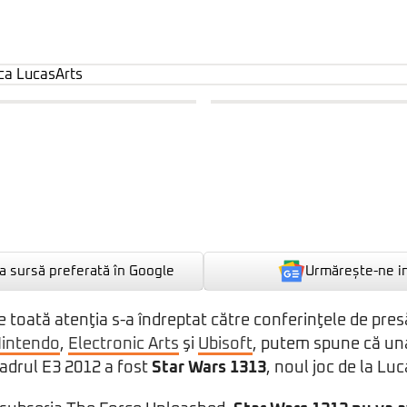
Urmărește-ne i
 sursă preferată în Google
le toată atenţia s-a îndreptat către conferinţele de pres
intendo
,
Electronic Arts
şi
Ubisoft
, putem spune că una
cadrul E3 2012 a fost
Star Wars 1313
, noul joc de la Lu