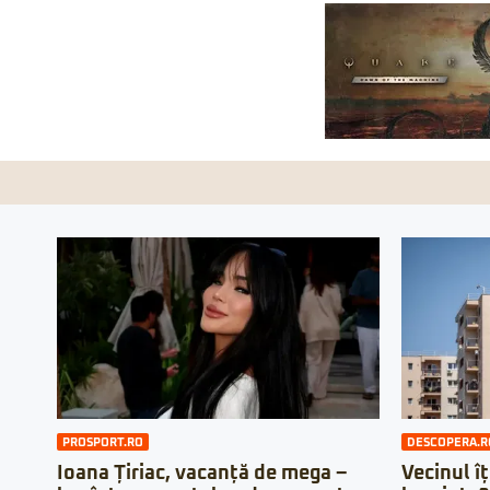
PROSPORT.RO
DESCOPERA.R
Ioana Țiriac, vacanță de mega –
Vecinul îț