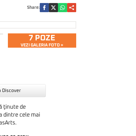
Share:
7 POZE
VEZI GALERIA FOTO »
n Discover
ă ţinute de
 dintre cele mai
casArts.