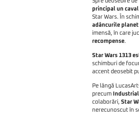
Spre deosebire de
principal un caval
Star Wars. În schi
adâncurile planet
imensă, în care juc
recompense
.
Star Wars 1313 es
schimburi de focur
accent deosebit pu
Pe lângă LucasArts
precum
Industria
colaborări,
Star W
nerecunoscut în s