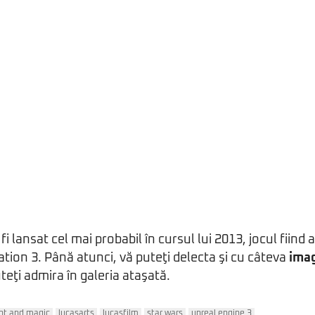
fi lansat cel mai probabil în cursul lui 2013, jocul fiin
ation 3. Până atunci, vă puteţi delecta şi cu câteva
imag
uteţi admira în galeria ataşată.
ight and magic
lucasarts
lucasfilm
star wars
unreal engine 3