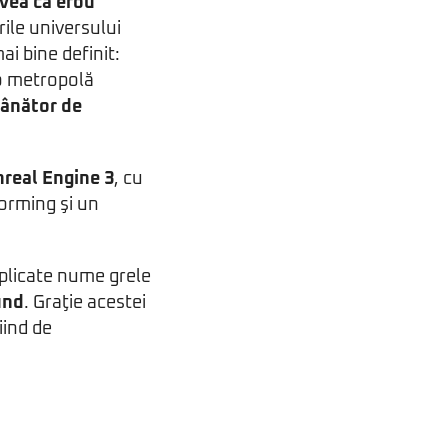
vea ca erou
rile universului
i bine definit:
 o metropolă
vânător de
nreal Engine 3
, cu
orming şi un
mplicate nume grele
und
. Graţie acestei
iind de