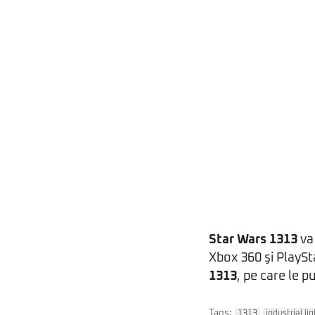
Star Wars 1313
va 
Xbox 360 şi PlaySt
1313
, pe care le p
Tags:
1313
industrial l