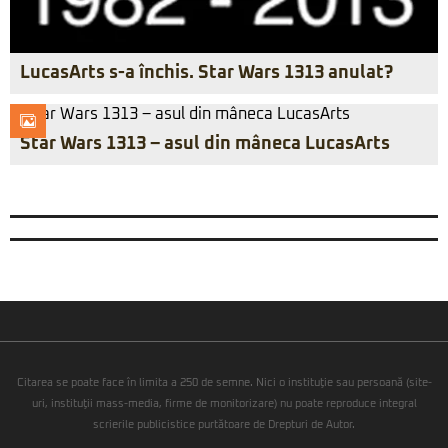
LucasArts s-a închis. Star Wars 1313 anulat?
Star Wars 1313 – asul din mâneca LucasArts
Citarea se poate face în limita a 250 de semne. Nici o instituţie sau persoană (site-
uri, instituţii mass-media, firme de monitorizare) nu poate reproduce integral
scrierile publicistice purtătoare de Drepturi de Autor.