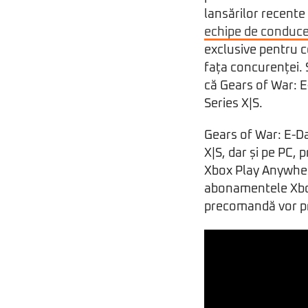
lansărilor recente 
echipe de conduce
exclusive pentru c
fața concurenței. Ș
că Gears of War: E
Series X|S.
Gears of War: E-Da
X|S, dar și pe PC, 
Xbox Play Anywhere
abonamentele Xbox
precomandă vor pri