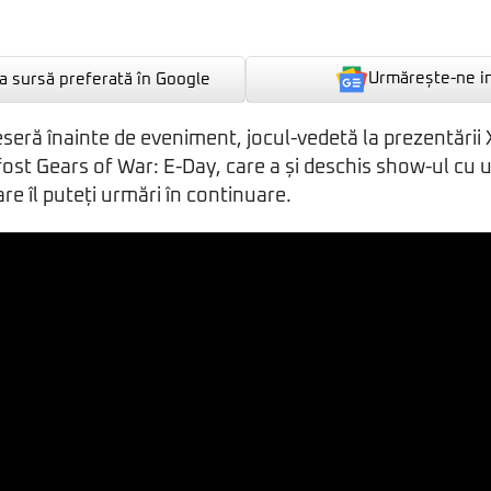
Urmărește-ne i
 sursă preferată în Google
eră înainte de eveniment, jocul-vedetă la prezentări
ost Gears of War: E-Day, care a și deschis show-ul cu 
re îl puteți urmări în continuare.