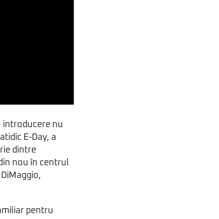
o introducere nu
atidic E-Day, a
rie dintre
din nou în centrul
n DiMaggio,
amiliar pentru