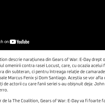
tion descrie narațiunea din Gears of War: E-Day drept 
l omenirii contra rasei Locust, care, cu ocazia acelui f
ra din subteran, ci pentru întreaga relație de camarade
pale Marcus Fenix și Dom Santiago. Aceștia se vor afla 
ați de actorii cu care fanii seriei s-au obișnuit deja: Joh
erro.
 de la The Coalition, Gears of War: E-Day va fi foarte f