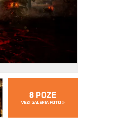
8 POZE
VEZI GALERIA FOTO »