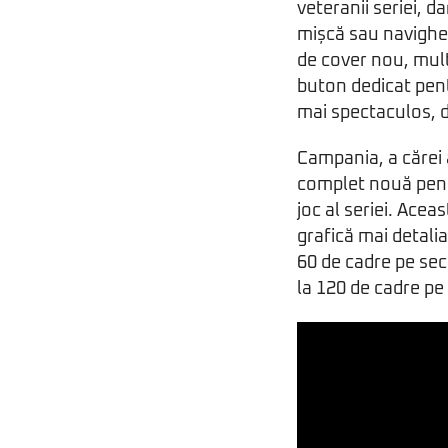
veteranii seriei, 
mișcă sau navighe
de cover nou, mult
buton dedicat pent
mai spectaculos, d
Campania, a cărei a
complet nouă pentr
joc al seriei. Acea
grafică mai detalia
60 de cadre pe sec
la 120 de cadre pe