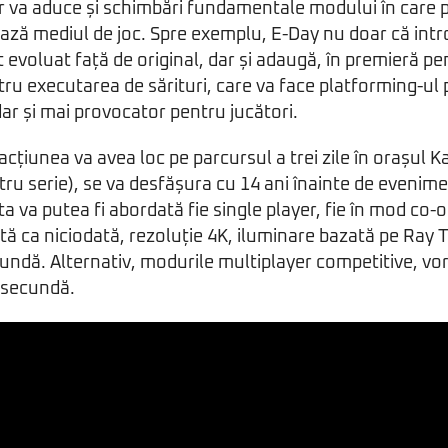
dar va aduce și schimbări fundamentale modului în care 
ază mediul de joc. Spre exemplu, E-Day nu doar că int
 evoluat față de original, dar și adaugă, în premieră pe
ru executarea de sărituri, care va face platforming-ul p
ar și mai provocator pentru jucători.
cțiunea va avea loc pe parcursul a trei zile în orașul K
u serie), se va desfășura cu 14 ani înainte de evenime
sta va putea fi abordată fie single player, fie în mod co-
tă ca niciodată, rezoluție 4K, iluminare bazată pe Ray T
undă. Alternativ, modurile multiplayer competitive, vo
 secundă.