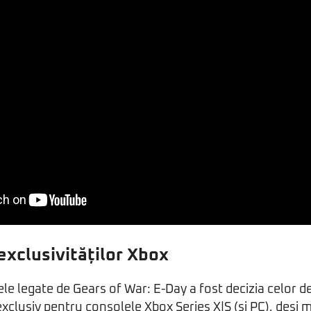
exclusivităților Xbox
ele legate de Gears of War: E-Day a fost decizia celor d
exclusiv pentru consolele Xbox Series X|S (și PC), deși 