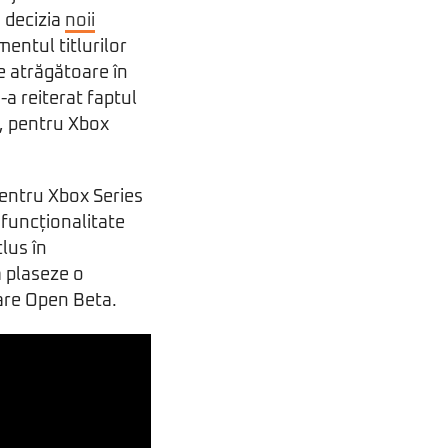
i decizia
noii
mentul titlurilor
e atrăgătoare în
-a reiterat faptul
e, pentru Xbox
pentru Xbox Series
e funcționalitate
lus în
 plaseze o
tare Open Beta.