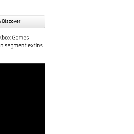
n Discover
i Xbox Games
un segment extins