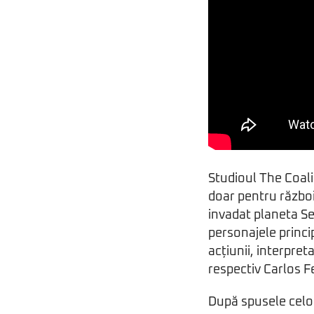
Studioul The Coali
doar pentru războiu
invadat planeta Se
personajele princi
acțiunii, interpret
respectiv Carlos F
După spusele celor