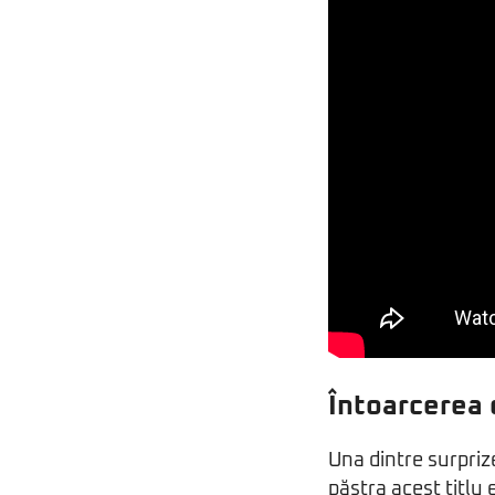
Întoarcerea 
Una dintre surpriz
păstra acest titlu 