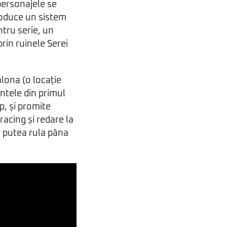
personajele se
roduce un sistem
ntru serie, un
rin ruinele Serei
alona (o locație
ntele din primul
op, și promite
racing și redare la
r putea rula pâna