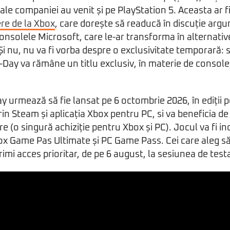
ale companiei au venit și pe PlayStation 5. Aceasta ar f
re de la Xbox
, care dorește să readucă în discuție argu
onsolele Microsoft, care le-ar transforma în alternativ
i nu, nu va fi vorba despre o exclusivitate temporară: s
-Day va rămâne un titlu exclusiv, în materie de consol
y urmează să fie lansat pe 6 octombrie 2026, în ediții 
prin Steam și aplicația Xbox pentru PC, si va beneficia d
 (o singură achiziție pentru Xbox și PC). Jocul va fi inc
 Game Pas Ultimate și PC Game Pass. Cei care aleg să
mi acces prioritar, de pe 6 august, la sesiunea de tes