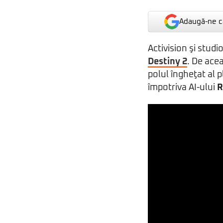
Adaugă-ne ca
Activision şi stud
Destiny 2
. De ace
polul îngheţat al 
împotriva AI-ului
R