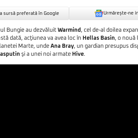
Urmărește-ne i
 sursă preferată în Google
ioul Bungie au dezvăluit
Warmind
, cel de-al doilea exp
astă dată, acţiunea va avea loc în
Hellas Basin
, o nouă 
planetei Marte, unde
Ana Bray
, un gardian presupus dis
asputin
şi a unei noi armate
Hive
.