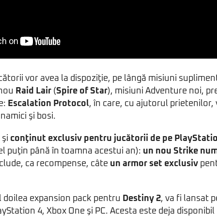
cătorii vor avea la dispoziţie, pe lângă misiuni suplime
 nou
Raid Lair
(
Spire of Star
), misiuni Adventure noi, p
e:
Escalation Protocol
, în care, cu ajutorul prietenilor, 
inamici şi bosi.
 şi
conţinut exclusiv pentru jucătorii de pe PlayStati
el puţin până în toamna acestui an):
un nou Strike num
include, ca recompense, câte
un armor set exclusiv
pent
al doilea expansion pack pentru
Destiny 2
, va fi lansat 
ayStation 4, Xbox One şi PC. Acesta este deja disponibil