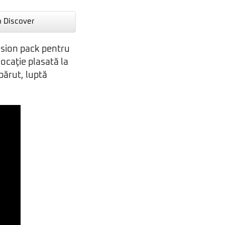
n Discover
ansion pack pentru
locaţie plasată la
părut, luptă