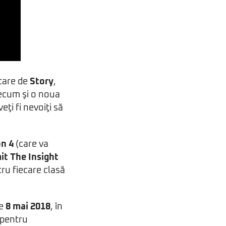
ntare de
Story
,
recum şi o noua
veţi fi nevoiţi să
on 4
(care va
it The Insight
ru fiecare clasă
pe
8 mai 2018
, în
 pentru