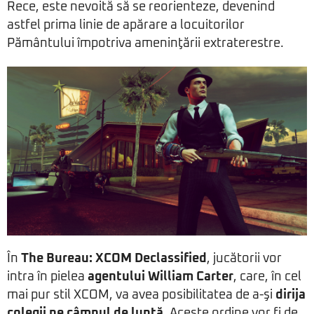
Rece, este nevoită să se reorienteze, devenind
astfel prima linie de apărare a locuitorilor
Pământului împotriva ameninţării extraterestre.
În
The Bureau: XCOM Declassified
, jucătorii vor
intra în pielea
agentului William Carter
, care, în cel
mai pur stil XCOM, va avea posibilitatea de a-şi
dirija
colegii pe câmpul de luptă
. Aceste ordine vor fi de