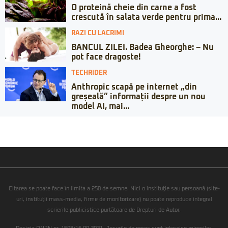
O proteină cheie din carne a fost
crescută în salata verde pentru prima...
RAZI CU LACRIMI
BANCUL ZILEI. Badea Gheorghe: – Nu
pot face dragoste!
TECHRIDER
Anthropic scapă pe internet „din
greșeală” informații despre un nou
model AI, mai...
Citarea se poate face în limita a 250 de semne. Nici o instituţie sau persoană (site-
uri, instituţii mass-media, firme de monitorizare) nu poate reproduce integral
scrierile publicistice purtătoare de Drepturi de Autor.