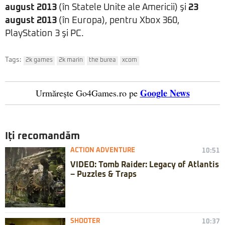
august 2013
(în Statele Unite ale Americii) şi
23
august 2013
(în Europa), pentru Xbox 360,
PlayStation 3 şi PC.
Tags:
2k games
2k marin
the burea
xcom
Google News
Urmărește Go4Games.ro pe
Iți recomandăm
ACTION ADVENTURE
10:51
VIDEO: Tomb Raider: Legacy of Atlantis
– Puzzles & Traps
SHOOTER
10:37