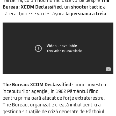
naftalină, cu un nou nume. Este vorba despre
The
Bureau: XCOM Declassified
, un
shooter tactic
a
cărei acţiune se va desfăşura
la persoana a treia
.
The Bureau: XCOM Declassified
spune povestea
începuturilor agenţiei, în 1962 Pământul fiind
pentru prima oară atacat de forţe extraterestre.
The Bureau, organizaţie creată iniţial pentru a
gestiona situaţiile de criză generate de Războiul