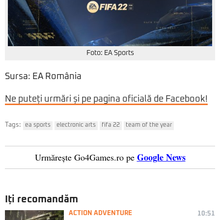
Foto: EA Sports
Sursa: EA România
Ne puteți urmări și pe pagina oficială de Facebook!
Tags:
ea sports
electronic arts
fifa 22
team of the year
Google News
Urmărește Go4Games.ro pe
Iți recomandăm
ACTION ADVENTURE
10:51