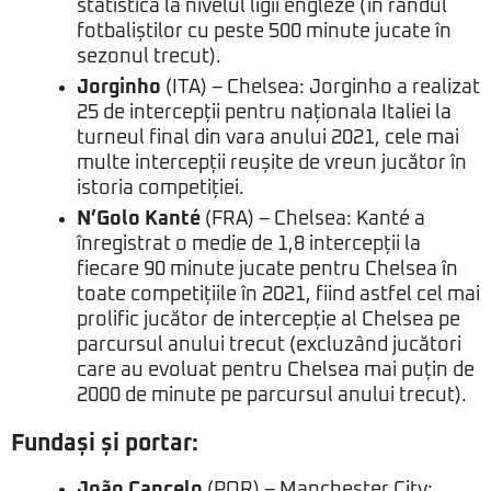
statistică la nivelul ligii engleze (în rândul
fotbaliștilor cu peste 500 minute jucate în
sezonul trecut).
Jorginho
(ITA) – Chelsea: Jorginho a realizat
25 de intercepții pentru naționala Italiei la
turneul final din vara anului 2021, cele mai
multe intercepții reușite de vreun jucător în
istoria competiției.
N’Golo Kanté
(FRA) – Chelsea: Kanté a
înregistrat o medie de 1,8 intercepții la
fiecare 90 minute jucate pentru Chelsea în
toate competițiile în 2021, fiind astfel cel mai
prolific jucător de intercepție al Chelsea pe
parcursul anului trecut (excluzând jucători
care au evoluat pentru Chelsea mai puțin de
2000 de minute pe parcursul anului trecut).
Fundași și portar:
João Cancelo
(POR) – Manchester City: