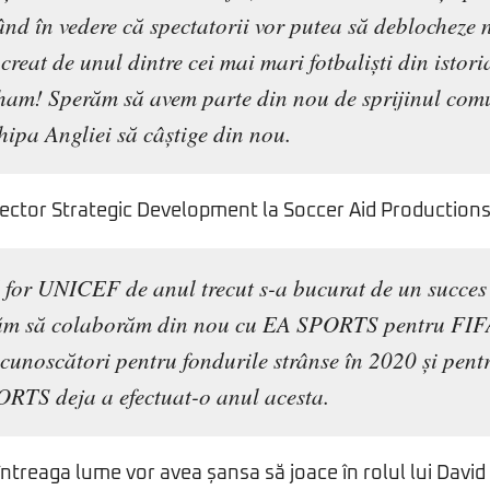
ând în vedere că spectatorii vor putea să deblocheze 
reat de unul dintre cei mai mari fotbaliști din istoria
am! Sperăm să avem parte din nou de sprijinul comun
hipa Angliei să câștige din nou.
ctor Strategic Development la Soccer Aid Productions,
 for UNICEF de anul trecut s-a bucurat de un succe
răm să colaborăm din nou cu EA SPORTS pentru FIF
ecunoscători pentru fondurile strânse în 2020 și pent
RTS deja a efectuat-o anul acesta.
 întreaga lume vor avea șansa să joace în rolul lui Davi