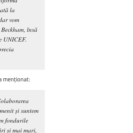
atformă
dată la
adar vom
d Beckham, însă
ile UNICEF.
precia
a menționat:
Colaborarea
omenit și suntem
m fondurile
ări și mai mari,