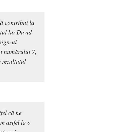
să contribui la
tul lui David
sign-ul
ut numărului 7,
 rezultatul
fel că ne
m astfel la o