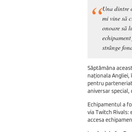
Una dintre c
mi vine să c
onoare să l
echipament 
strânge fon
Săptămâna aceasta
naționala Angliei,
pentru parteneriat
aniversar special,
Echipamentul a fost
via Twitch Rivals:
accesa echipament