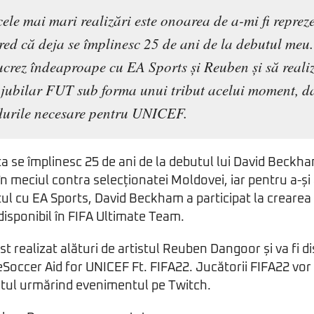
ele mai mari realizări este onoarea de a-mi fi repreze
red că deja se împlinesc 25 de ani de la debutul meu.
ucrez îndeaproape cu EA Sports și Reuben și să real
jubilar FUT sub forma unui tribut acelui moment, da
durile necesare pentru UNICEF.
 se împlinesc 25 de ani de la debutul lui David Beckh
 în meciul contra selecționatei Moldovei, iar pentru a-și
ul cu EA Sports, David Beckham a participat la creare
 disponibil în FIFA Ultimate Team.
 realizat alături de artistul Reuben Dangoor și va fi di
 eSoccer Aid for UNICEF Ft. FIFA22. Jucătorii FIFA22 vor
ul urmărind evenimentul pe Twitch.