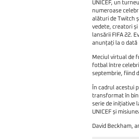
UNICEF, un turneu
numeroase celebrit
alături de Twitch ș
vedete, creatori și
lansării FIFA 22. 
anunțați la o dată 
Meciul virtual de 
fotbal între celeb
septembrie, fiind d
În cadrul acestui 
transformat în bine
serie de inițiativ
UNICEF și misiunea
David Beckham, am