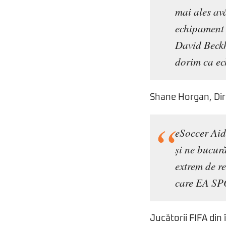
mai ales av
echipament c
David Beckh
dorim ca ec
Shane Horgan, Dire
eSoccer Aid
și ne bucu
extrem de r
care EA SPO
Jucătorii FIFA din