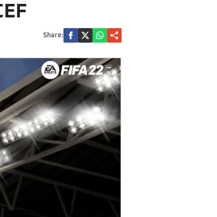
CEF
Share: