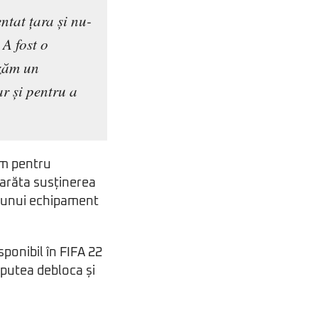
ntat țara și nu-
 A fost o
izăm un
r și pentru a
am pentru
 arăta susținerea
a unui echipament
sponibil în FIFA 22
 putea debloca și