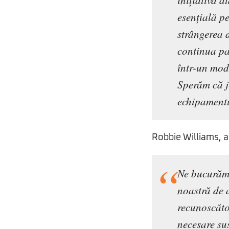
inițiativă 
esențială pe
strângerea 
continua pa
într-un mod 
Sperăm că ju
echipamentul
Robbie Williams, 
Ne bucurăm 
noastră de 
recunoscăto
necesare sus