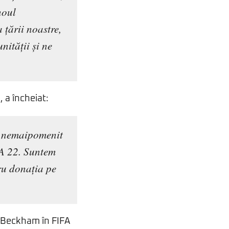
noul
 țării noastre,
ității și ne
 a încheiat:
s nemaipomenit
A 22. Suntem
ru donația pe
d Beckham în FIFA