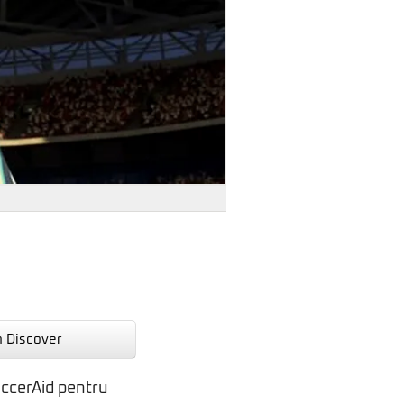
n Discover
occerAid pentru