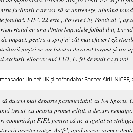
atât de importantă. eSoccer Aid for UNICEF va fi o pl
ntru jucătorii care vor să se antreneze, ajutând toto
de fonduri. FIFA 22 este „Powered by Football”, aș
rteneriatul cu una dintre legendele fotbalului, Davi
de impact, pentru a sprijini cât mai eficient efortur
cătorii noștri se vor bucura de acest turneu și vor a
 exclusiv eSoccer Aid FUT, la fel de mult ca și noi.
ambasador Unicef UK și cofondator Soccer Aid UNICEF, 
să ducem mai departe parteneriatul cu EA Sports. 
anul trecut, cu ocazia primei ediții, a decurs nemaip
ri comunității FIFA pentru că ne-a ajutat să strânge
ținerii acestei cauze. Astfel, anul acesta avem aștept