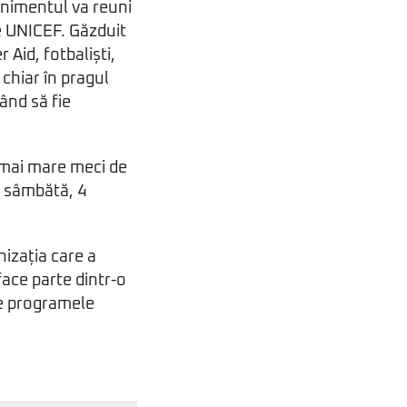
enimentul va reuni
e UNICEF. Găzduit
 Aid, fotbaliști,
 chiar în pragul
mând să fie
l mai mare meci de
, sâmbătă, 4
nizația care a
face parte dintr-o
ne programele