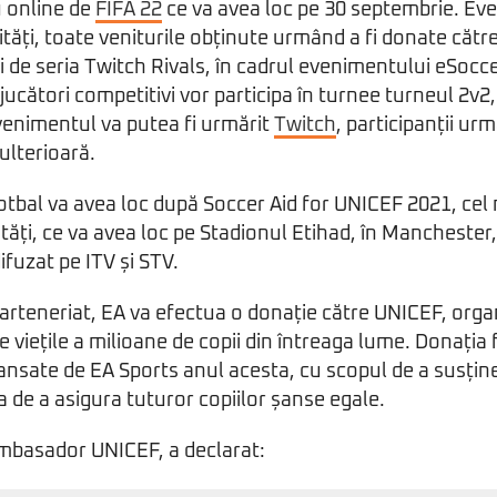
 online de
FIFA 22
ce va avea loc pe 30 septembrie. Ev
ăți, toate veniturile obținute urmând a fi donate cătr
i de seria Twitch Rivals, în cadrul evenimentului eSoccer
 jucători competitivi vor participa în turnee turneul 2v2,
Evenimentul va putea fi urmărit
Twitch
, participanții ur
ulterioară.
fotbal va avea loc după Soccer Aid for UNICEF 2021, ce
rități, ce va avea loc pe Stadionul Etihad, în Manchester
ifuzat pe ITV și STV.
parteneriat, EA va efectua o donație către UNICEF, orga
 viețile a milioane de copii din întreaga lume. Donația 
e lansate de EA Sports anul acesta, cu scopul de a susți
 de a asigura tuturor copiilor șanse egale.
basador UNICEF, a declarat: