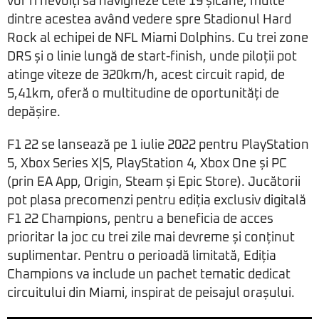
vor fi nevoiți să navigheze cele 19 șicane, multe
dintre acestea având vedere spre Stadionul Hard
Rock al echipei de NFL Miami Dolphins. Cu trei zone
DRS și o linie lungă de start-finish, unde piloții pot
atinge viteze de 320km/h, acest circuit rapid, de
5,41km, oferă o multitudine de oportunități de
depășire.
F1 22 se lansează pe 1 iulie 2022 pentru PlayStation
5, Xbox Series X|S, PlayStation 4, Xbox One și PC
(prin EA App, Origin, Steam și Epic Store). Jucătorii
pot plasa precomenzi pentru ediția exclusiv digitală
F1 22 Champions, pentru a beneficia de acces
prioritar la joc cu trei zile mai devreme și conținut
suplimentar. Pentru o perioadă limitată, Ediția
Champions va include un pachet tematic dedicat
circuitului din Miami, inspirat de peisajul orașului.