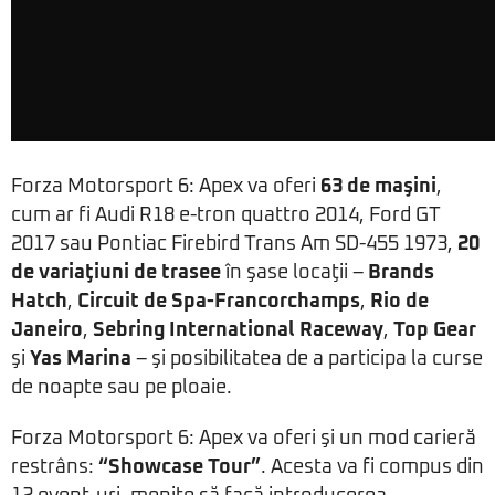
Forza Motorsport 6: Apex va oferi
63 de maşini
,
cum ar fi Audi R18 e-tron quattro 2014, Ford GT
2017 sau Pontiac Firebird Trans Am SD-455 1973,
20
de variaţiuni de trasee
în şase locaţii –
Brands
Hatch
,
Circuit de Spa-Francorchamps
,
Rio de
Janeiro
,
Sebring International Raceway
,
Top Gear
şi
Yas Marina
– şi posibilitatea de a participa la curse
de noapte sau pe ploaie.
Forza Motorsport 6: Apex va oferi şi un mod carieră
restrâns:
“Showcase Tour”
. Acesta va fi compus din