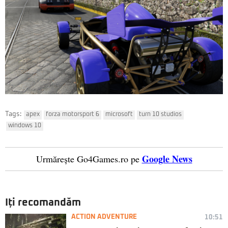
Tags:
apex
forza motorsport 6
microsoft
turn 10 studios
windows 10
Google News
Urmărește Go4Games.ro pe
Iți recomandăm
ACTION ADVENTURE
10:51