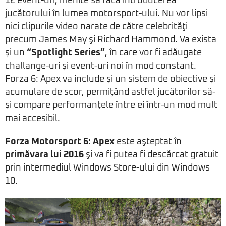
12 event-uri, menite să facă introducerea
jucătorului în lumea motorsport-ului. Nu vor lipsi
nici clipurile video narate de către celebrităţi
precum James May şi Richard Hammond. Va exista
şi un
“Spotlight Series”
, în care vor fi adăugate
challange-uri şi event-uri noi în mod constant.
Forza 6: Apex va include şi un sistem de obiective şi
acumulare de scor, permiţând astfel jucătorilor să-
şi compare performanţele între ei într-un mod mult
mai accesibil.
Forza Motorsport 6: Apex
este aşteptat în
primăvara lui 2016
şi va fi putea fi descărcat gratuit
prin intermediul Windows Store-ului din Windows
10.