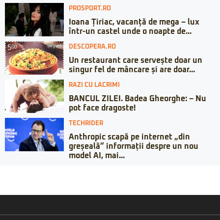
PROSPORT.RO
Ioana Țiriac, vacanță de mega – lux
într-un castel unde o noapte de...
DESCOPERA.RO
Un restaurant care servește doar un
singur fel de mâncare și are doar...
RAZI CU LACRIMI
BANCUL ZILEI. Badea Gheorghe: – Nu
pot face dragoste!
TECHRIDER
Anthropic scapă pe internet „din
greșeală” informații despre un nou
model AI, mai...