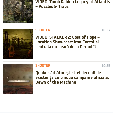
VIDEO: Tomb Raider: Legacy of Atlantis
– Puzzles & Traps
SHOOTER
10:37
VIDEO: STALKER 2: Cost of Hope –
Location Showcase: Iron Forest și
centrala nucleară de la Cernobîl
SHOOTER
10:25
Quake sărbătorește trei decenii de
existență cu o nouă campanie oficială:
Dawn of the Machine