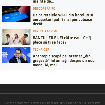
înainte de...
DESCOPERA.RO
De ce rețelele Wi-Fi din hoteluri și
aeroporturi pot fi mai periculoase
decât...
RAZI CU LACRIMI
BANCUL ZILEI. El către ea: – Ce îți
place să ți se facă?
TECHRIDER
Anthropic scapă pe internet „din
greșeală” informații despre un nou
model AI, mai...
Citarea se poate face în limita a 250 de semne. Nici o instituţie sau persoană (site-