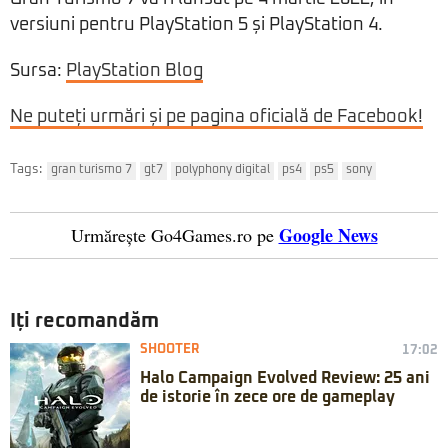
versiuni pentru PlayStation 5 și PlayStation 4.
Sursa:
PlayStation Blog
Ne puteți urmări și pe pagina oficială de Facebook!
Tags:
gran turismo 7
gt7
polyphony digital
ps4
ps5
sony
Google News
Urmărește Go4Games.ro pe
Iți recomandăm
SHOOTER
17:02
Halo Campaign Evolved Review: 25 ani
de istorie în zece ore de gameplay