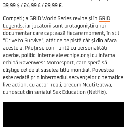
39,99 $ / 24,99 £ / 29,99 €.
Competiția GRID World Series revine și în
GRID
Legends
, iar jucătorii sunt protagoniștii unui
documentar care captează fiecare moment, în stil
“Drive to Survive”, atât de pe pistă cât și din afara
acesteia. Piloții se confruntă cu personalități
acerbe, politici interne ale echipelor și cu infama
echipă Ravenwest Motorsport, care speră să
câștige cel de al șaselea titlu mondial. Povestea
este redată prin intermediul secvențelor cinematice
live action, cu actori reali, precum Ncuti Gatwa,
cunoscut din serialul Sex Education (Netflix).