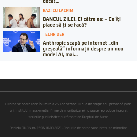
decât...
RAZI CU LACRIMI
BANCUL ZILEI. El către ea: – Ce îți
place să ți se facă?
TECHRIDER
Anthropic scapă pe internet „din
greșeală” informații despre un nou
model AI, mai...
Citarea se poate face în limita a 250 de semne. Nici o instituţie sau persoană (site-
uri, instituţii mass-media, firme de monitorizare) nu poate reproduce integral
scrierile publicistice purtătoare de Drepturi de Autor.
Decizia ONJN nr. 1598/16.09.2021. Jocurile de noroc sunt interzise minorilor.