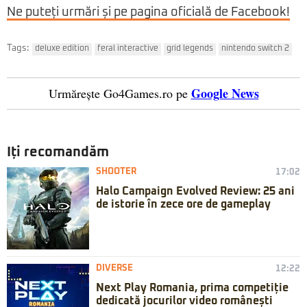
Ne puteți urmări și pe pagina oficială de Facebook!
Tags:
deluxe edition
feral interactive
grid legends
nintendo switch 2
Google News
Urmărește Go4Games.ro pe
Iți recomandăm
SHOOTER
17:02
Halo Campaign Evolved Review: 25 ani
de istorie în zece ore de gameplay
DIVERSE
12:22
Next Play Romania, prima competiție
dedicată jocurilor video românești