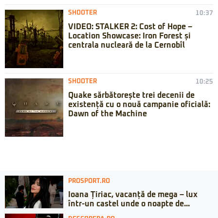
SHOOTER
10:37
VIDEO: STALKER 2: Cost of Hope –
Location Showcase: Iron Forest și
centrala nucleară de la Cernobîl
SHOOTER
10:25
Quake sărbătorește trei decenii de
existență cu o nouă campanie oficială:
Dawn of the Machine
PROSPORT.RO
Ioana Țiriac, vacanță de mega – lux
într-un castel unde o noapte de...