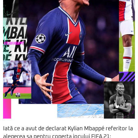
Iată ce a avut de declarat Kylian Mbappé referitor la
alegerea sa pentru coperta jocului
FIFA 21
: