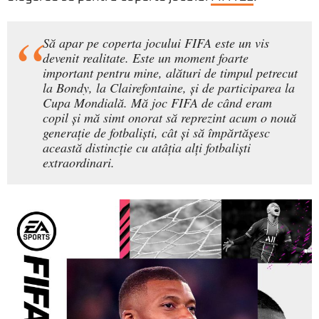
Să apar pe coperta jocului FIFA este un vis
devenit realitate. Este un moment foarte
important pentru mine, alături de timpul petrecut
la Bondy, la Clairefontaine, și de participarea la
Cupa Mondială. Mă joc FIFA de când eram
copil și mă simt onorat să reprezint acum o nouă
generație de fotbaliști, cât și să împărtășesc
această distincție cu atâția alți fotbaliști
extraordinari.