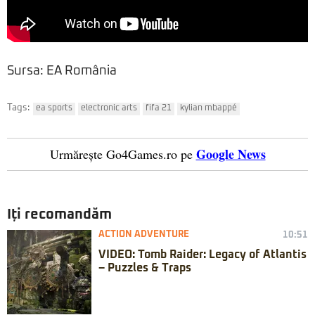
Sursa: EA România
Tags:
ea sports
electronic arts
fifa 21
kylian mbappé
Google News
Urmărește Go4Games.ro pe
Iți recomandăm
ACTION ADVENTURE
10:51
VIDEO: Tomb Raider: Legacy of Atlantis
– Puzzles & Traps