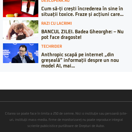
DESCOPERA.RO
Cum să-ți crești încrederea în sine în
situații toxice. Fraze și acțiuni care...
RAZI CU LACRIMI
BANCUL ZILEI. Badea Gheorghe: – Nu
pot face dragoste!
TECHRIDER
Anthropic scapă pe internet „din
greșeală” informații despre un nou
model AI, mai...
Citarea se poate face în limita a 250 de semne. Nici o instituţie sau persoană (site-
uri, instituţii mass-media, firme de monitorizare) nu poate reproduce integral
scrierile publicistice purtătoare de Drepturi de Autor.