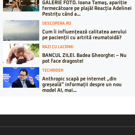
GALERIE FOTO. Ioana Tamaş, apariție
fermecătoare pe plajă! Reacția Adelinei
Pestrițu când a...
DESCOPERA.RO
Cum îi influențează calitatea aerului
pe pacienții cu artrită reumatoidă?
RAZI CU LACRIMI
BANCUL ZILEI. Badea Gheorghe: – Nu
pot face dragoste!
TECHRIDER
Anthropic scapă pe internet „din
greșeală” informații despre un nou
model AI, mai...