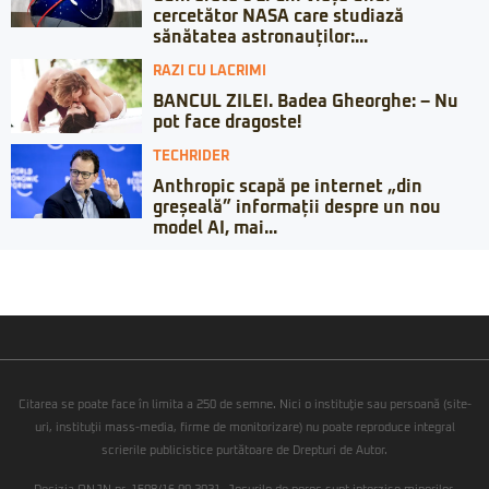
cercetător NASA care studiază
sănătatea astronauților:...
RAZI CU LACRIMI
BANCUL ZILEI. Badea Gheorghe: – Nu
pot face dragoste!
TECHRIDER
Anthropic scapă pe internet „din
greșeală” informații despre un nou
model AI, mai...
Citarea se poate face în limita a 250 de semne. Nici o instituţie sau persoană (site-
uri, instituţii mass-media, firme de monitorizare) nu poate reproduce integral
scrierile publicistice purtătoare de Drepturi de Autor.