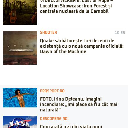
VIDEO: STALKER 2: Cost of Hope –
Location Showcase: Iron Forest și
centrala nucleară de la Cernobîl
SHOOTER
10:25
Quake sărbătorește trei decenii de
existență cu o nouă campanie oficială:
Dawn of the Machine
PROSPORT.RO
FOTO. Irina Deleanu, imagini
incendiare: „Îmi place să fiu cât mai
naturală”
DESCOPERA.RO
Cum arată o zi din viața unui