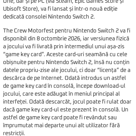
One, dar și pe PC (via Steam, Epic Games Store și
Ubisoft Store), va fi lansat și într-o nouă ediție
dedicată consolei Nintendo Switch 2.
The Crew Motorfest pentru Nintendo Switch 2 va fi
disponibil din 8 octombrie 2026, iar versiunea fizică
a jocului va fi livrată prin intermediul unui așa-zis
“game key card”. Aceste card-uri seamănă cu cele
obișnuite pentru Nintendo Switch 2, însă nu conțin
datele propriu-zise ale jocului, ci doar “licența” de a
descărca de pe Internet. Odată introdus un astfel
de game key card în consolă, începe download-ul
jocului, care este adăugat în meniul principal al
interfeței. Odată descarcăt, jocul poate fi rulat doar
dacă game key card-ul este prezent în consolă. Un
astfel de game key card poate fi revândut sau
împrumutat mai departe unui alt utilizator fără
restricții.