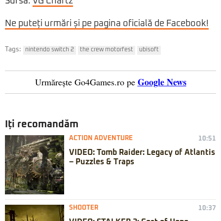
Sursa:
VG Chartz
Ne puteți urmări și pe pagina oficială de Facebook!
Tags:
nintendo switch 2
the crew motorfest
ubisoft
Google News
Urmărește Go4Games.ro pe
Iți recomandăm
ACTION ADVENTURE
10:51
VIDEO: Tomb Raider: Legacy of Atlantis
– Puzzles & Traps
SHOOTER
10:37