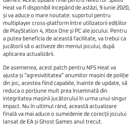
Games. Acest update final pentru Need for Speed
Heat va fi disponibil începând de astăzi, 9 iunie 2020,
și va aduce o mare noutate: suportul pentru
multiplayer cross-platform între utilizatorii edițiilor
de PlayStation 4, Xbox One și PC ale jocului. Pentru
a putea beneficia de această facilitate, va trebui ca
jucătorii să o activeze din meniul jocului, după
aplicarea actualizării.
De asemenea, acest patch pentru NFS Heat va
ajusta și “agresivititatea” anumitor mașini de poliție
din joc, acestea fiind capabile, înainte de update, să
reduca o porțiune mult prea însemnată din
integritatea mașinii jucătorului în urma unui singur
impact. Nu în ultimul rând, această actualizare
finală va mai aduce o sumedenie de corecții jocului
lansat de EA și Ghost Games anul trecut.