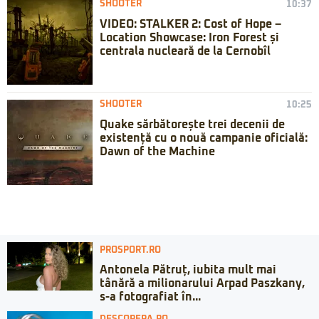
SHOOTER
10:37
VIDEO: STALKER 2: Cost of Hope –
Location Showcase: Iron Forest și
centrala nucleară de la Cernobîl
SHOOTER
10:25
Quake sărbătorește trei decenii de
existență cu o nouă campanie oficială:
Dawn of the Machine
PROSPORT.RO
Antonela Pătruț, iubita mult mai
tânără a milionarului Arpad Paszkany,
s-a fotografiat în...