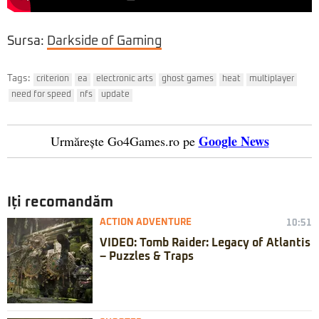
Sursa:
Darkside of Gaming
Tags:
criterion
ea
electronic arts
ghost games
heat
multiplayer
need for speed
nfs
update
Google News
Urmărește Go4Games.ro pe
Iți recomandăm
ACTION ADVENTURE
10:51
VIDEO: Tomb Raider: Legacy of Atlantis
– Puzzles & Traps