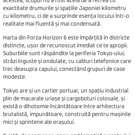
acestea, scopul nu a fost acela de a recrea cu
exactitate drumurile și spațiile Japoniei kilometru
cu kilometru, ci de a surprinde esența locului într-o
realitate mai fluentă și mai condensată.
Harta din Forza Horizon 6 este împărțită în districte
distincte, ușor de recunoscut imediat ce te apropii.
Suburbiile sunt răspândite la periferia Tokyo-ului;
străzi înguste și ondulate, cu cabluri telefonice care
trec deasupra capului, conectând grupuri de case
modeste.
Tokyo are și un cartier portuar, un spațiu industrial
plin de macarale uriașe și cargoboturi colosale, și
există o dihotomie încântătoare între arhitectura
brutalistă, impunătoare, construită pentru mașinile
mici și sprintene ale orașului.