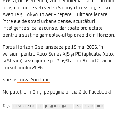
Există, de asemenea, zona emblematică a centrului
orașului, unde veți vedea Shibuya Crossing, Ginko
Avenue și Tokyo Tower – repere uluitoare legate
între ele de străzi urbane dense, scurtături
inteligente și căi ascunse, dar toate proiectate
pentru a susține gameplay-ul tipic rapid din Horizon.
Forza Horizon 6 se lansează pe 19 mai 2026, în
versiuni pentru Xbox Series X|S și PC (aplicația Xbox
și Steam) și va ajunge pe PlayStation 5 mai târziu în
cursul anului 2026.
Sursa:
Forza YouTube
Ne puteți urmări și pe pagina oficială de Facebook!
Tags:
forza horizon 6
pc
playground games
ps5
steam
xbox