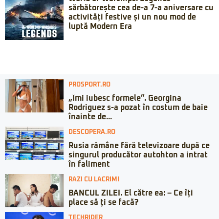
sărbătorește cea de-a 7-a aniversare cu
activități festive și un nou mod de
luptă Modern Era
PROSPORT.RO
„Îmi iubesc formele”. Georgina
Rodriguez s-a pozat în costum de baie
înainte de...
DESCOPERA.RO
Rusia rămâne fără televizoare după ce
singurul producător autohton a intrat
în faliment
RAZI CU LACRIMI
BANCUL ZILEI. El către ea: – Ce îți
place să ți se facă?
TECHRIDER