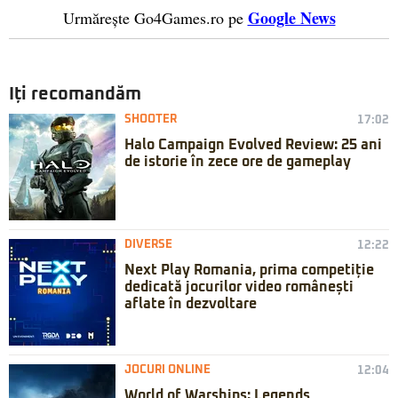
Google News
Urmărește Go4Games.ro pe
Iți recomandăm
SHOOTER
17:02
Halo Campaign Evolved Review: 25 ani
de istorie în zece ore de gameplay
DIVERSE
12:22
Next Play Romania, prima competiție
dedicată jocurilor video românești
aflate în dezvoltare
JOCURI ONLINE
12:04
World of Warships: Legends