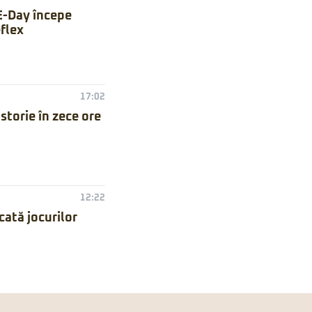
E-Day începe
flex
17:02
torie în zece ore
12:22
ată jocurilor