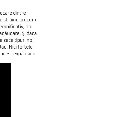
fiecare dintre
ile strâine precum
emnificativ, noi
 adăugate. Şi dacă
 zece tipuri noi,
lad. Nici forţele
ru acest expansion.