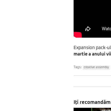
Expansion pack-u
martie a anului vi
Tags:
creative assembly
Iți recomandăm