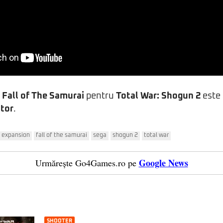
l
Fall of The Samurai
pentru
Total War: Shogun 2
este 
itor
.
expansion
fall of the samurai
sega
shogun 2
total war
Google News
Urmărește Go4Games.ro pe
SHOOTER