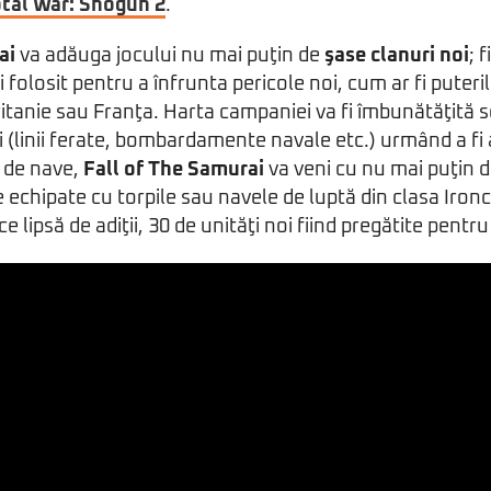
tal War: Shogun 2
.
ai
va adăuga jocului nu mai puţin de
şase clanuri noi
; 
 folosit pentru a înfrunta pericole noi, cum ar fi puter
tanie sau Franţa. Harta campaniei va fi îmbunătăţită s
gii (linii ferate, bombardamente navale etc.) urmând a fi
 de nave,
Fall of The Samurai
va veni cu nu mai puţin de
e echipate cu torpile sau navele de luptă din clasa Ironc
e lipsă de adiţii, 30 de unităţi noi fiind pregătite pent