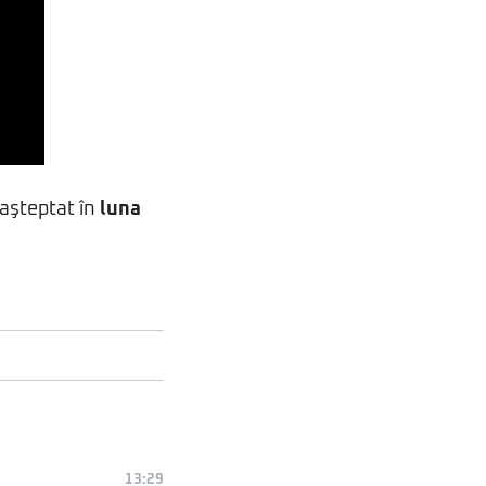
aşteptat în
luna
13:29