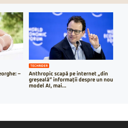
TECHRIDER
orghe: –
Anthropic scapă pe internet „din
greșeală” informații despre un nou
model AI, mai...