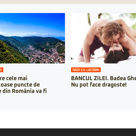
O
RAZI CU LACRIMI
re cele mai
BANCUL ZILEI. Badea Ghe
loase puncte de
Nu pot face dragoste!
 din România va fi