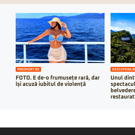
PROSPORT.RO
DESCOPERA.R
FOTO. E de-o frumusețe rară, dar
Unul dint
își acuză iubitul de violență
spectacu
belvedere
restaurat