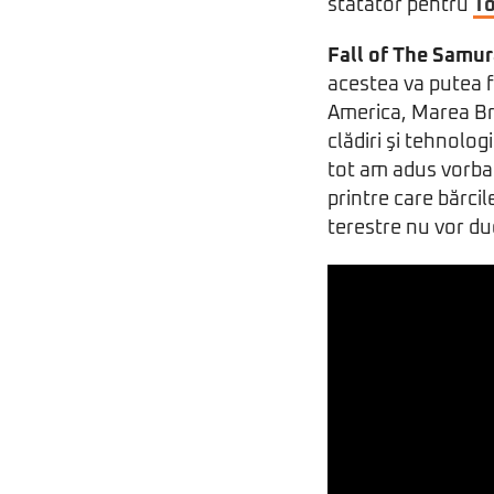
stătător pentru
To
Fall of The Samur
acestea va putea fi
America, Marea Bri
clădiri şi tehnolo
tot am adus vorba
printre care bărcil
terestre nu vor duc