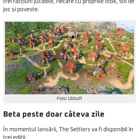
trei facțiuni jucabile, fiecare cu propriile look, stil de
joc și poveste.
Foto: Ubisoft
Beta peste doar câteva zile
În momentul lansării, The Settlers va fi disponibil în
trei ediții: