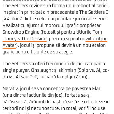
The Settlers revine sub forma unui reboot al seriei,
inspirat în principal din precedentele The Settlers 3
și 4, două dintre cele mai populare jocuri ale seriei.
Realizat cu ajutorul motorului grafic proprietar
Snowdrop Engine (folosit și pentru titlurile
Tom
Clancy’s The Division
, precum și pentru
viitorul joc
Avatar
), jocul își propune să devină un nou etalon
grafic pentru titlurile de strategie.
The Settlers va oferi trei moduri de joc: campania
single player, Onslaught și skirmish (Solo vs. AI, co-
op vs. AI sau PvP, cu până la opt jucători).
Narativ, jocul se va concentra pe povestea Elari
(una dintre facțiunile din joc), forțată să-și
părăsească tărâmul de baștină și să se relocheze în
teritorii noi și necunoscute. În total, vor fi incluse