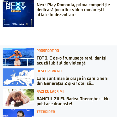
Next Play Romania, prima competiție
dedicată jocurilor video românești
aflate în dezvoltare
PROSPORT.RO
FOTO. E de-o frumusețe rară, dar își
acuză iubitul de violență
DESCOPERA.RO
Care sunt marile orașe în care tinerii
din Generația Z și-ar dori să...
RAZI CU LACRIMI
BANCUL ZILEI. Badea Gheorghe: – Nu
pot face dragoste!
TECHRIDER