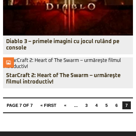
Diablo 3 – primele imagini cu jocul rulând pe
console
StarCraft 2: Heart of The Swarm – urmăreşte
filmul introductiv!
PAGE 7 OF 7
« FIRST
«
...
3
4
5
6
7