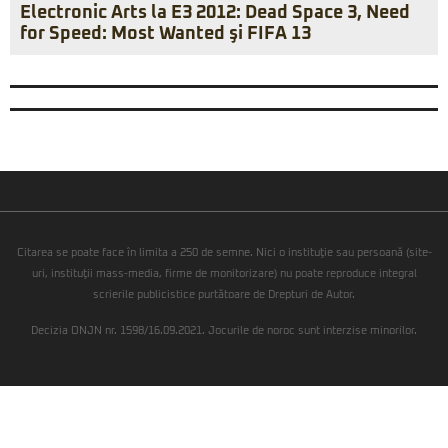
Electronic Arts la E3 2012: Dead Space 3, Need
for Speed: Most Wanted şi FIFA 13
Citarea se poate face în limita a 250 de semne. Nici o instituţie sau persoană (site-
uri, instituţii mass-media, firme de monitorizare) nu poate reproduce integral
scrierile publicistice purtătoare de Drepturi de Autor.
Decizia ONJN nr. 1598/16.09.2021. Jocurile de noroc sunt interzise minorilor.