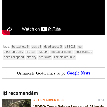
Tags:
battlefield 3
crysis 3
dead space 3
e3 2012
ea
electronic arts
fifa 13
madden
medal of honor
most wanted
need for speed
simcity
star wars
the old republic
Google News
Urmărește Go4Games.ro pe
Iți recomandăm
ACTION ADVENTURE
10:51