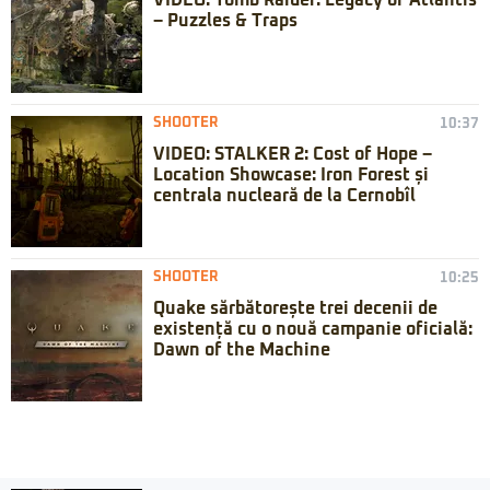
VIDEO: Tomb Raider: Legacy of Atlantis
– Puzzles & Traps
SHOOTER
10:37
VIDEO: STALKER 2: Cost of Hope –
Location Showcase: Iron Forest și
centrala nucleară de la Cernobîl
SHOOTER
10:25
Quake sărbătorește trei decenii de
existență cu o nouă campanie oficială:
Dawn of the Machine