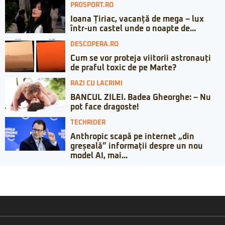
PROSPORT.RO
Ioana Țiriac, vacanță de mega – lux
într-un castel unde o noapte de...
DESCOPERA.RO
Cum se vor proteja viitorii astronauți
de praful toxic de pe Marte?
RAZI CU LACRIMI
BANCUL ZILEI. Badea Gheorghe: – Nu
pot face dragoste!
TECHRIDER
Anthropic scapă pe internet „din
greșeală” informații despre un nou
model AI, mai...