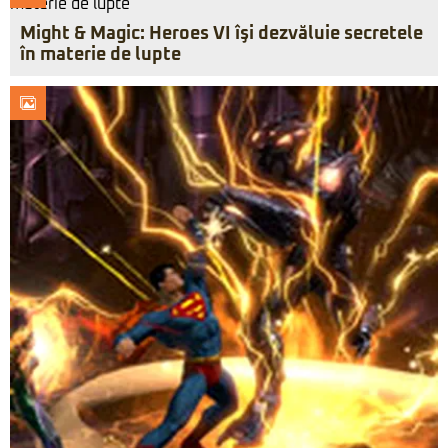
Might & Magic: Heroes VI îşi dezvăluie secretele
în materie de lupte