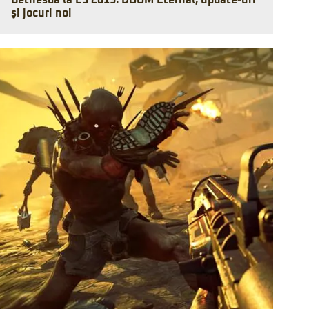
Bethesda la E3 2019: DOOM Eternal, update-uri
şi jocuri noi