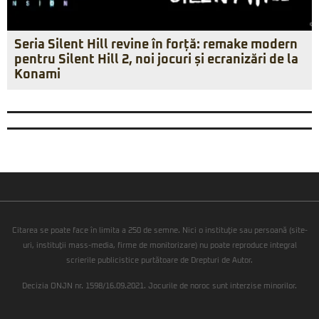
Seria Silent Hill revine în forță: remake modern
pentru Silent Hill 2, noi jocuri și ecranizări de la
Konami
Citarea se poate face în limita a 250 de semne. Nici o instituţie sau persoană (site-
uri, instituţii mass-media, firme de monitorizare) nu poate reproduce integral
scrierile publicistice purtătoare de Drepturi de Autor.
Decizia ONJN nr. 1598/16.09.2021. Jocurile de noroc sunt interzise minorilor.