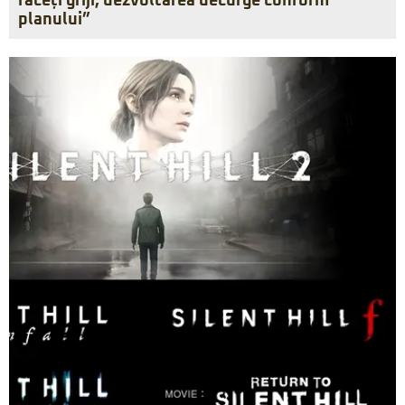
faceți griji, dezvoltarea decurge conform
planului”