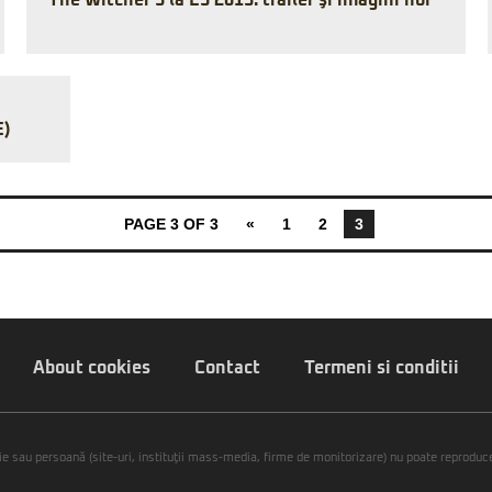
The Witcher 3 la E3 2013: trailer şi imagini noi
E)
PAGE 3 OF 3
«
1
2
3
About cookies
Contact
Termeni si conditii
ie sau persoană (site-uri, instituţii mass-media, firme de monitorizare) nu poate reproduce 