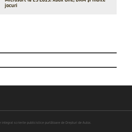
Microsoft la E3 2013: Xbox One, DRM şi multe
jocuri
integral scrierile publicistice purtătoare de Drepturi de Autor.