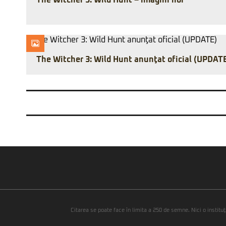
The Witcher 3: Wild Hunt – imagini noi
The Witcher 3: Wild Hunt anunţat oficial (UPDAT
Citarea se poate face în limita a 250 de semne. Nici o instituţ