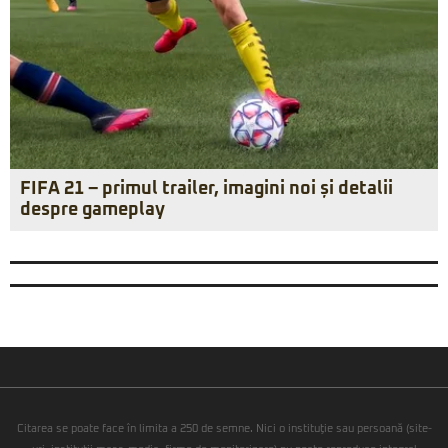
FIFA 21 – primul trailer, imagini noi și detalii
despre gameplay
Citarea se poate face în limita a 250 de semne. Nici o instituţie sau persoană (site-