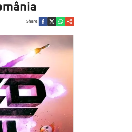
România
Share: