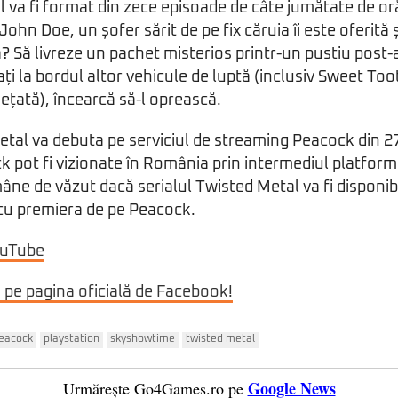
ul va fi format din zece episoade de câte jumătate de or
 John Doe, un șofer sărit de pe fix căruia îi este oferită 
? Să livreze un pachet misterios printr-un pustiu post-a
flați la bordul altor vehicule de luptă (inclusiv Sweet Too
țată), încearcă să-l oprească.
etal va debuta pe serviciul de streaming Peacock din 27
k pot fi vizionate în România prin intermediul platfor
e de văzut dacă serialul Twisted Metal va fi disponibil
cu premiera de pe Peacock.
ouTube
i pe pagina oficială de Facebook!
eacock
playstation
skyshowtime
twisted metal
Google News
Urmărește Go4Games.ro pe