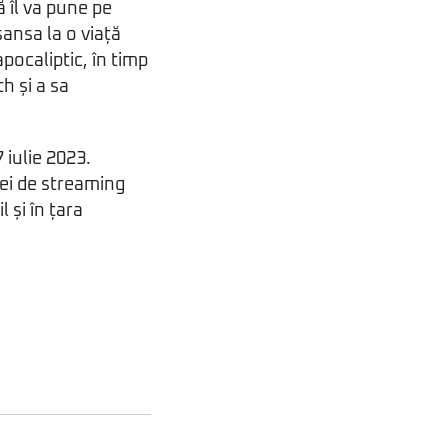
ă îl va pune pe
șansa la o viață
pocaliptic, în timp
th și a sa
 iulie 2023.
mei de streaming
 și în țara