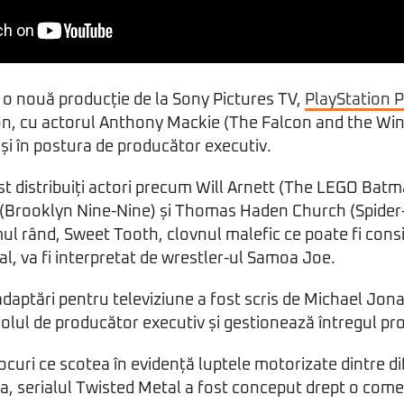
 o nouă producție de la Sony Pictures TV,
PlayStation 
on, cu actorul Anthony Mackie (The Falcon and the Wint
t și în postura de producător executiv.
fost distribuiți actori precum Will Arnett (The LEGO Bat
 (Brooklyn Nine-Nine) și Thomas Haden Church (Spide
ul rând, Sweet Tooth, clovnul malefic ce poate fi con
al, va fi interpretat de wrestler-ul Samoa Joe.
adaptări pentru televiziune a fost scris de Michael Jo
 rolul de producător executiv și gestionează întregul pro
ocuri ce scotea în evidență luptele motorizate dintre difer
ra, serialul Twisted Metal a fost conceput drept o com