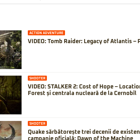
ACTION ADVENTURE
VIDEO: Tomb Raider: Legacy of Atlantis – 
SHOOTER
VIDEO: STALKER 2: Cost of Hope – Locatio
Forest și centrala nucleară de la Cernobîl
SHOOTER
Quake sărbătorește trei decenii de existe
campanie oficială: Dawn of the Machine