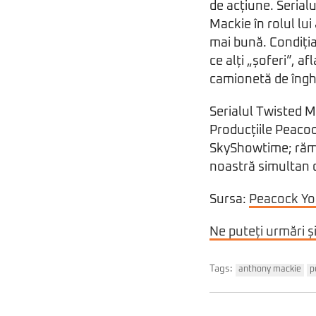
de acțiune. Serial
Mackie în rolul lui
mai bună. Condiția
ce alți „șoferi”, a
camionetă de înghe
Serialul Twisted M
Producțiile Peacoc
SkyShowtime; rămân
noastră simultan 
Sursa:
Peacock Y
Ne puteți urmări ș
Tags:
anthony mackie
p