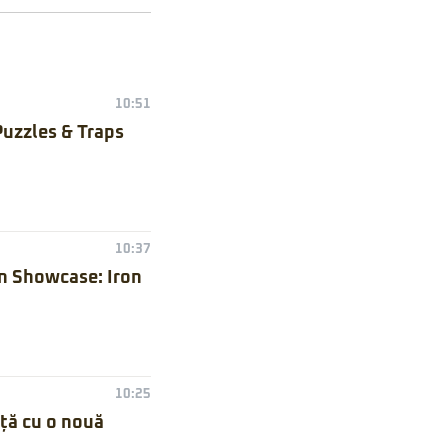
10:51
Puzzles & Traps
10:37
n Showcase: Iron
10:25
nță cu o nouă