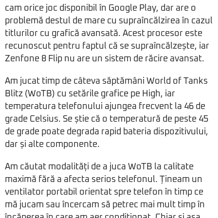
cam orice joc disponibil în Google Play, dar are o
problemă destul de mare cu supraîncălzirea în cazul
titlurilor cu grafică avansată. Acest procesor este
recunoscut pentru faptul că se supraîncălzește, iar
Zenfone 8 Flip nu are un sistem de răcire avansat.
Am jucat timp de câteva săptămâni World of Tanks
Blitz (WoTB) cu setările grafice pe High, iar
temperatura telefonului ajungea frecvent la 46 de
grade Celsius. Se știe că o temperatură de peste 45
de grade poate degrada rapid bateria dispozitivului,
dar și alte componente.
Am căutat modalități de a juca WoTB la calitate
maximă fără a afecta serios telefonul. Țineam un
ventilator portabil orientat spre telefon în timp ce
mă jucam sau încercam să petrec mai mult timp în
încăperea în care am aer condiționat. Chiar și așa,