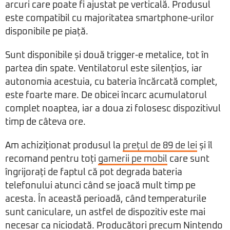
arcuri care poate fi ajustat pe verticală. Produsul
este compatibil cu majoritatea smartphone-urilor
disponibile pe piață.
Sunt disponibile și două trigger-e metalice, tot în
partea din spate. Ventilatorul este silențios, iar
autonomia acestuia, cu bateria încărcată complet,
este foarte mare. De obicei încarc acumulatorul
complet noaptea, iar a doua zi folosesc dispozitivul
timp de câteva ore.
Am achiziționat produsul la
prețul de 89 de lei
și îl
recomand pentru toți
gamerii pe mobil
care sunt
îngrijorați de faptul că pot degrada bateria
telefonului atunci când se joacă mult timp pe
acesta. În această perioadă, când temperaturile
sunt caniculare, un astfel de dispozitiv este mai
necesar ca niciodată. Producători precum Nintendo