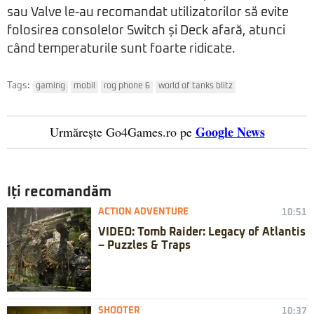
sau Valve le-au recomandat utilizatorilor să evite
folosirea consolelor Switch și Deck afară, atunci
când temperaturile sunt foarte ridicate.
Tags:
gaming
mobil
rog phone 6
world of tanks blitz
Google News
Urmărește Go4Games.ro pe
Iți recomandăm
ACTION ADVENTURE
10:51
VIDEO: Tomb Raider: Legacy of Atlantis
– Puzzles & Traps
SHOOTER
10:37