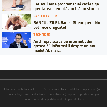
Creierul este programat să recâștige
greutatea pierdută, indică un studiu
RAZI CU LACRIMI
BANCUL ZILEI. Badea Gheorghe: – Nu
pot face dragoste!
TECHRIDER
Anthropic scapă pe internet „din
greșeală” informații despre un nou
model AI, mai...
Citarea se poate face în limita a 250 de semne. Nici o instituţie sau persoană (site-
uri, instituţii mass-media, firme de monitorizare) nu poate reproduce integral
scrierile publicistice purtătoare de Drepturi de Autor.