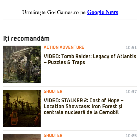
Google News
Urmărește Go4Games.ro pe
Iți recomandăm
ACTION ADVENTURE
10:51
VIDEO: Tomb Raider: Legacy of Atlantis
– Puzzles & Traps
SHOOTER
10:37
VIDEO: STALKER 2: Cost of Hope –
Location Showcase: Iron Forest și
centrala nucleară de la Cernobîl
SHOOTER
10:25