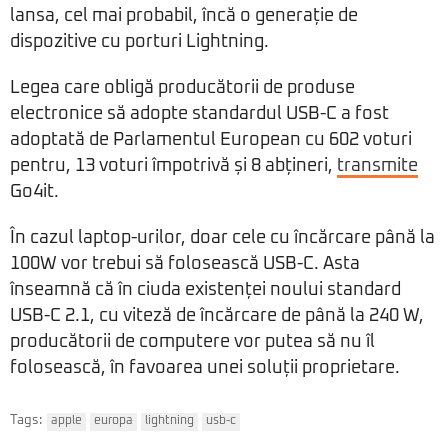
lansa, cel mai probabil, încă o generație de
dispozitive cu porturi Lightning.
Legea care obligă producătorii de produse
electronice să adopte standardul USB-C a fost
adoptată de Parlamentul European cu 602 voturi
pentru, 13 voturi împotrivă și 8 abțineri,
transmite
Go4it.
În cazul laptop-urilor, doar cele cu încărcare până la
100W vor trebui să folosească USB-C. Asta
înseamnă că în ciuda existenței noului standard
USB-C 2.1, cu viteză de încărcare de până la 240 W,
producătorii de computere vor putea să nu îl
folosească, în favoarea unei soluții proprietare.
Tags:
apple
europa
lightning
usb-c