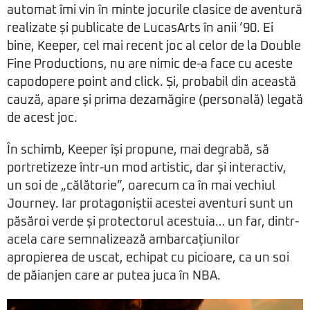
automat îmi vin în minte jocurile clasice de aventură
realizate și publicate de LucasArts în anii ’90. Ei
bine, Keeper, cel mai recent joc al celor de la Double
Fine Productions, nu are nimic de-a face cu aceste
capodopere point and click. Și, probabil din această
cauză, apare și prima dezamăgire (personală) legată
de acest joc.
În schimb, Keeper își propune, mai degrabă, să
portretizeze într-un mod artistic, dar și interactiv,
un soi de „călătorie”, oarecum ca în mai vechiul
Journey. Iar protagoniștii acestei aventuri sunt un
păsăroi verde și protectorul acestuia… un far, dintr-
acela care semnalizează ambarcațiunilor
apropierea de uscat, echipat cu picioare, ca un soi
de păianjen care ar putea juca în NBA.