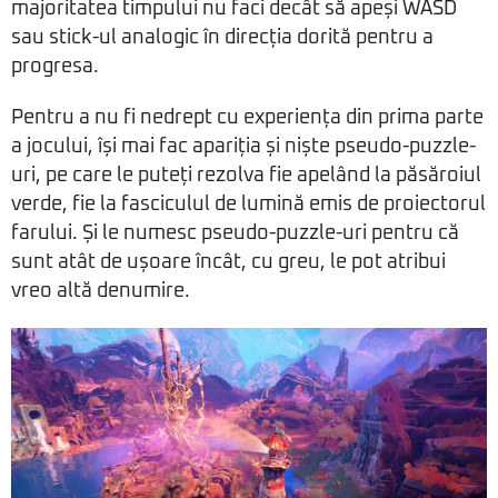
majoritatea timpului nu faci decât să apeși WASD
sau stick-ul analogic în direcția dorită pentru a
progresa.
Pentru a nu fi nedrept cu experiența din prima parte
a jocului, își mai fac apariția și niște pseudo-puzzle-
uri, pe care le puteți rezolva fie apelând la păsăroiul
verde, fie la fasciculul de lumină emis de proiectorul
farului. Și le numesc pseudo-puzzle-uri pentru că
sunt atât de ușoare încât, cu greu, le pot atribui
vreo altă denumire.