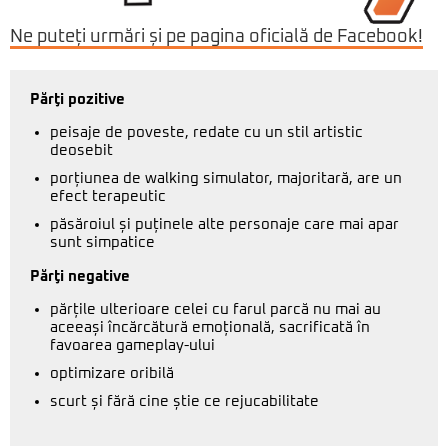
Ne puteți urmări și pe pagina oficială de Facebook!
Părţi pozitive
peisaje de poveste, redate cu un stil artistic
deosebit
porțiunea de walking simulator, majoritară, are un
efect terapeutic
păsăroiul și puținele alte personaje care mai apar
sunt simpatice
Părţi negative
părțile ulterioare celei cu farul parcă nu mai au
aceeași încărcătură emoțională, sacrificată în
favoarea gameplay-ului
optimizare oribilă
scurt și fără cine știe ce rejucabilitate