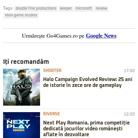
Tags:
double fine productions
keeper
microsoft
review
xbox game studios
Google News
Urmărește Go4Games.ro pe
Iți recomandăm
SHOOTER
17:02
Halo Campaign Evolved Review: 25 ani
de istorie în zece ore de gameplay
DIVERSE
12:22
Next Play Romania, prima competiție
dedicată jocurilor video românești
aflate în dezvoltare