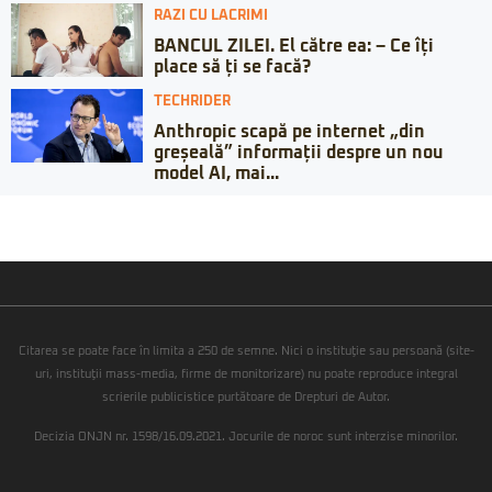
RAZI CU LACRIMI
BANCUL ZILEI. El către ea: – Ce îți
place să ți se facă?
TECHRIDER
Anthropic scapă pe internet „din
greșeală” informații despre un nou
model AI, mai...
Citarea se poate face în limita a 250 de semne. Nici o instituţie sau persoană (site-
uri, instituţii mass-media, firme de monitorizare) nu poate reproduce integral
scrierile publicistice purtătoare de Drepturi de Autor.
Decizia ONJN nr. 1598/16.09.2021. Jocurile de noroc sunt interzise minorilor.