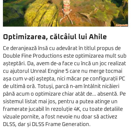
Optimizarea, călcâiul lui Ahile
Ce deranjează însă cu adevărat în titlul propus de
Double Fine Productions este optimizarea mult sub
așteptări. Da, avem de-a face cu încă un joc realizat
cu ajutorul Unreal Engine 5 care nu merge tocmai
așa cum v-ați aștepta, nici măcar pe configurații PC
de ultimă oră. Totuși, parcă n-am întâlnit nicăieri
până acum o optimizare chiar atât de… absentă. Pe
sistemul listat mai jos, pentru a putea atinge un
framerate jucabil în rezoluție 4K, cu toate detaliile
vizuale pornite, a fost nevoie nu doar să activez
DLSS, dar și DLSS Frame Generation.