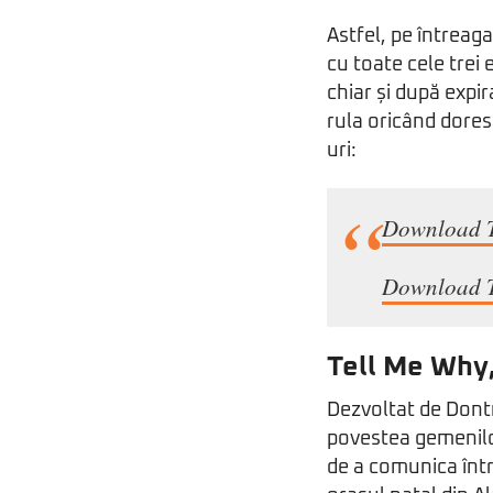
Astfel, pe întreag
cu toate cele trei 
chiar și după expir
rula oricând dores
uri:
Download T
Download T
Tell Me Why,
Dezvoltat de Dont
povestea gemenilor
de a comunica între