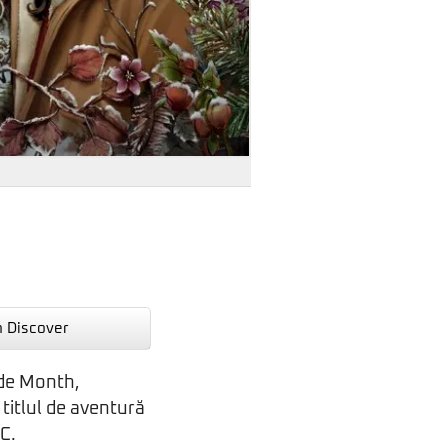
n Discover
ide Month,
 titlul de aventură
PC.