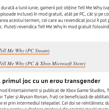
a durată a lunii iunie, gamerii pot obține Tell Me Why (
episoade incluse) în mod gratuit, atât pe PC, cât și pe c
area acestui termen, cei care au revendicat jocul îl pot 
c. Puteți revendica Tell Me Why în mod gratuit folosin
ell Me Why (PC Steam)
ell Me Why (PC & Xbox Microsoft Store)
 primul joc cu un erou transgender
nod Entertainment și publicat de Xbox Game Studios, 
 Tyler și Alyson Ronan, frați ce beneficiază de abilita
 ei prin intermediul telepatiei. Cei doi se reîntâlnesc d