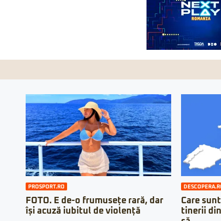
PROSPORT.RO
DESCOPERA.R
FOTO. E de-o frumusețe rară, dar
Care sunt
își acuză iubitul de violență
tinerii di