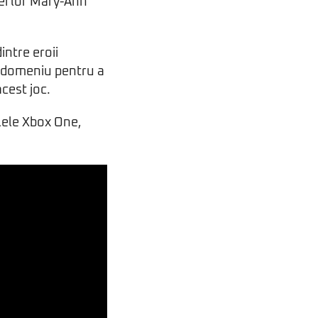
ei lor Mary-Ann
intre eroii
în domeniu pentru a
cest joc.
lele Xbox One,