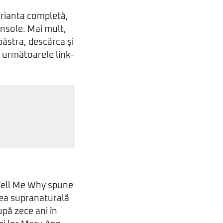
varianta completă,
onsole. Mai mult,
păstra, descărca și
d următoarele link-
Tell Me Why spune
tea supranaturală
upă zece ani în