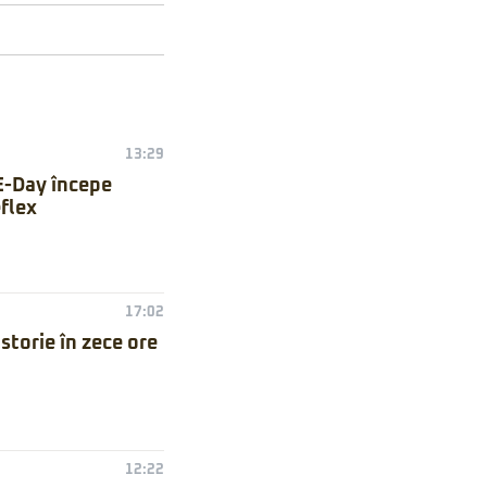
13:29
E-Day începe
flex
17:02
torie în zece ore
12:22