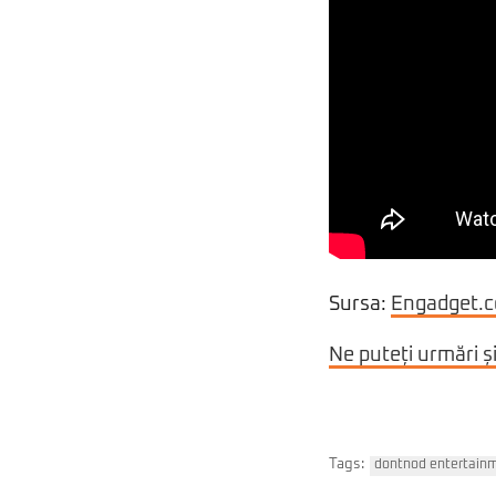
Sursa:
Engadget.
Ne puteți urmări ș
Tags:
dontnod entertain