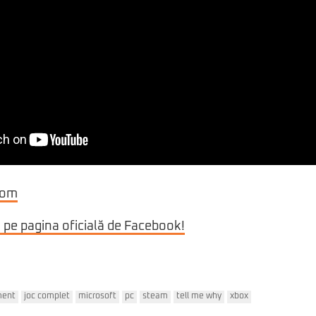
com
i pe pagina oficială de Facebook!
ment
joc complet
microsoft
pc
steam
tell me why
xbox