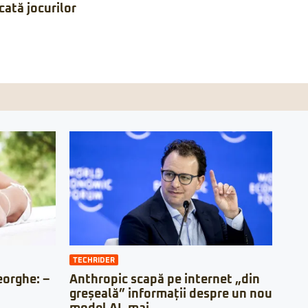
ată jocurilor
TECHRIDER
orghe: –
Anthropic scapă pe internet „din
greșeală” informații despre un nou