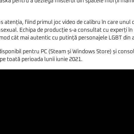
laska pentru a dezlega misterul din spatele morții mam
 atenția, fiind primul joc video de calibru în care unul d
nssexual. Echipa de producție s-a consultat cu experți 
 mod cât mai autentic cu putință personajele LGBT din a
disponibil pentru PC (Steam și Windows Store) și conso
t pe toată perioada lunii iunie 2021.