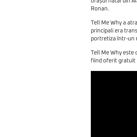
orașul natal din A
Ronan.
Tell Me Why a atras
principali era tra
portretiza într-un
Tell Me Why este 
fiind oferit gratui