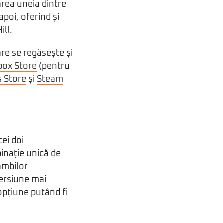
rea uneia dintre
apoi, oferind și
ill.
re se regăsește și
box Store
(pentru
 Store
și
Steam
ei doi
binație unică de
 ambilor
mersiune mai
opțiune putând fi