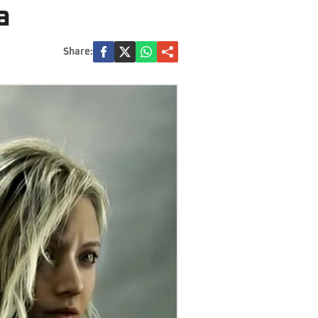
a
Share: