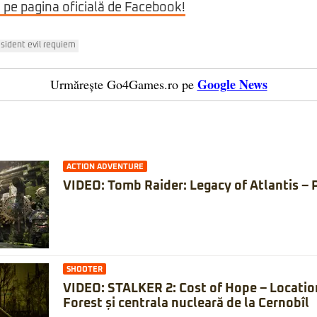
i pe pagina oficială de Facebook!
esident evil requiem
Google News
Urmărește Go4Games.ro pe
ACTION ADVENTURE
VIDEO: Tomb Raider: Legacy of Atlantis – 
SHOOTER
VIDEO: STALKER 2: Cost of Hope – Locatio
Forest și centrala nucleară de la Cernobîl