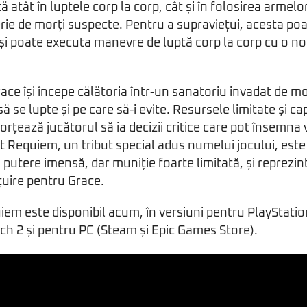
 atât în luptele corp la corp, cât și în folosirea armelo
rie de morți suspecte. Pentru a supraviețui, acesta poa
și poate executa manevre de luptă corp la corp cu o no
ace își începe călătoria într-un sanatoriu invadat de mor
să se lupte și pe care să-i evite. Resursele limitate și c
orțează jucătorul să ia decizii critice care pot însemna
t Requiem, un tribut special adus numelui jocului, est
 putere imensă, dar muniție foarte limitată, și reprezin
țuire pentru Grace.
iem este disponibil acum, în versiuni pentru PlayStatio
ch 2 și pentru PC (Steam și Epic Games Store).