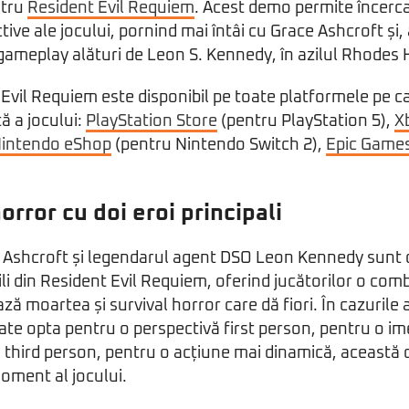
ntru
Resident Evil Requiem
. Acest demo permite încerca
tive ale jocului, pornind mai întâi cu Grace Ashcroft și, 
ameplay alături de Leon S. Kennedy, în azilul Rhodes H
vil Requiem este disponibil pe toate platformele pe ca
ă a jocului:
PlayStation Store
(pentru PlayStation 5),
X
intendo eShop
(pentru Nintendo Switch 2),
Epic Games
rror cu doi eroi principali
e Ashcroft și legendarul agent DSO Leon Kennedy sunt c
ili din Resident Evil Requiem, oferind jucătorilor o com
ză moartea și survival horror care dă fiori. În cazurile
ate opta pentru o perspectivă first person, pentru o i
third person, pentru o acțiune mai dinamică, această 
moment al jocului.