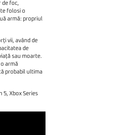
r de foc,
te folosi o
uă armă: propriul
ți vii, având de
apacitatea de
 viață sau moarte.
e o armă
tă probabil ultima
n 5, Xbox Series