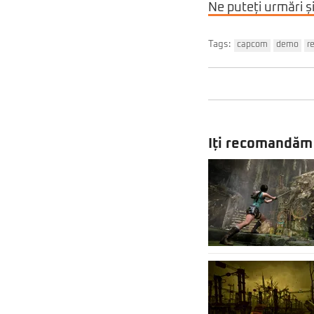
Ne puteți urmări ș
Tags:
capcom
demo
r
Iți recomandăm