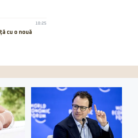
10:25
nță cu o nouă