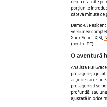
demo gratuite pe
porțiunile introduc
câteva minute de g
Demo-ul Resident E
versiunea complet
Xbox Series X|S),
N
(pentru PC).
O aventură ho
Analista FBI Grac
protagoniști jucab
acțiune care sfidea
protagoniști se po
profundă, sau una 
ajustată în orice 