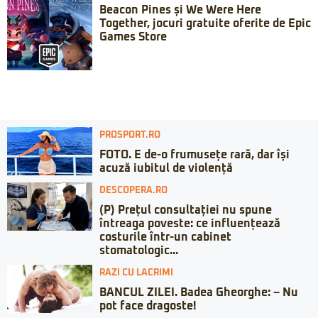
Beacon Pines și We Were Here
Together, jocuri gratuite oferite de Epic
Games Store
PROSPORT.RO
FOTO. E de-o frumusețe rară, dar își
acuză iubitul de violență
DESCOPERA.RO
(P) Prețul consultației nu spune
întreaga poveste: ce influențează
costurile într-un cabinet
stomatologic...
RAZI CU LACRIMI
BANCUL ZILEI. Badea Gheorghe: – Nu
pot face dragoste!