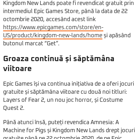
Kingdom New Lands poate fi revendicat gratuit prin
intermediul Epic Games Store, până la data de 22
octombrie 2020, accesând acest link
https://www.epicgames.com/store/en-
US/product/kingdom-new-lands/home
și apăsând
butonul marcat “Get”.
Groaza continuă și săptămâna
viitoare
Epic Games își va continua inițiativa de a oferi jocuri
gratuite și săptămâna viitoare cu două noi titluri:
Layers of Fear 2, un nou joc horror, și Costume
Quest 2.
Până atunci însă, puteți revendica Amnesia: A
Machine for Pigs și Kingdom New Lands drept jocuri
gratuite până pe 22 octombrie 2020, de pe Epic