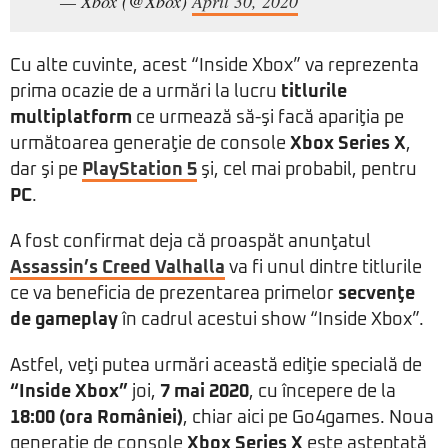
— Xbox (@Xbox)
April 30, 2020
Cu alte cuvinte, acest “Inside Xbox” va reprezenta
prima ocazie de a urmări la lucru
titlurile
multiplatform
ce urmează să-şi facă apariţia pe
următoarea generaţie de console
Xbox Series X
,
dar şi pe
PlayStation 5
şi, cel mai probabil, pentru
PC
.
A fost confirmat deja că proaspăt anunţatul
Assassin’s Creed Valhalla
va fi unul dintre titlurile
ce va beneficia de prezentarea primelor
secvenţe
de gameplay
în cadrul acestui show “Inside Xbox”.
Astfel, veţi putea urmări această ediţie specială de
“Inside Xbox”
joi,
7 mai 2020
, cu începere de la
18:00 (ora României)
, chiar aici pe Go4games. Noua
generaţie de console
Xbox Series X
este aşteptată