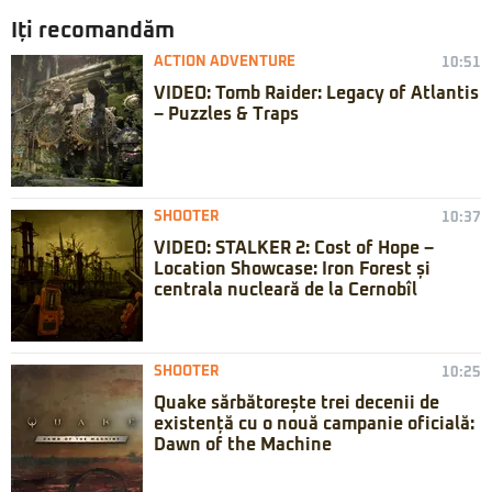
Iți recomandăm
ACTION ADVENTURE
10:51
VIDEO: Tomb Raider: Legacy of Atlantis
– Puzzles & Traps
SHOOTER
10:37
VIDEO: STALKER 2: Cost of Hope –
Location Showcase: Iron Forest și
centrala nucleară de la Cernobîl
SHOOTER
10:25
Quake sărbătorește trei decenii de
existență cu o nouă campanie oficială:
Dawn of the Machine