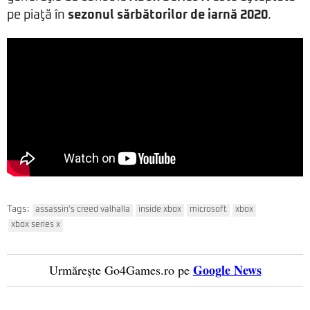
pe piaţă în
sezonul sărbătorilor de iarnă 2020
.
Tags:
assassin's creed valhalla
inside xbox
microsoft
xbox
xbox series x
Google News
Urmărește Go4Games.ro pe