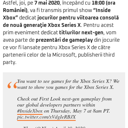
Astfel, joi, pe
7 mai 2020
, începând cu
18:00 (ora
României)
, va fi transmis primul show
“Inside
Xbox”
dedicat
jocurilor pentru viitoarea consolă
de nouă generaţie
Xbox Series X
. Pentru acest
prim eveniment dedicat
titlurilor next-gen
, vom
avea parte de
prezentări de gameplay
din jocurile
ce vor fi lansate pentru Xbox Series X de către
partenerii celor de la Microsoft, publisherii third
party.
You want to see games for the Xbox Series X? We
want to show you games for the Xbox Series X.
Check out First Look next-gen gameplay from
our global developers partners within
#InsideXbox
on Thursday, May 7 at 8am PT.
pic.twitter.com/xVdgIeRBJX