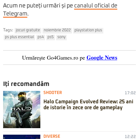
Acum ne puteți urmări și pe
canalul oficial de
Telegram
.
Tags:
jocuri gratuite
noiembrie 2022
playstation plus
ps plus essential
ps4
ps5
sony
Google News
Urmărește Go4Games.ro pe
Iți recomandăm
SHOOTER
17:02
Halo Campaign Evolved Review: 25 ani
de istorie în zece ore de gameplay
DIVERSE
12:22