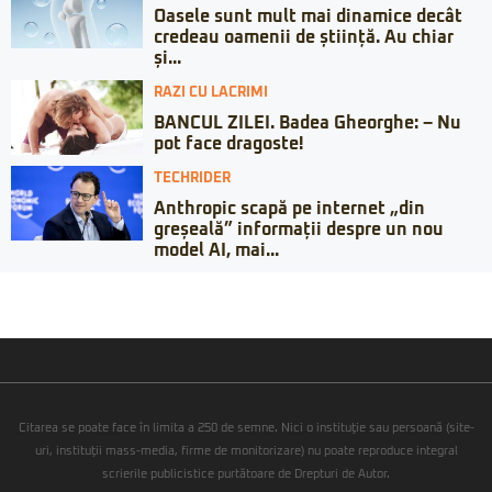
Oasele sunt mult mai dinamice decât
credeau oamenii de știință. Au chiar
și...
RAZI CU LACRIMI
BANCUL ZILEI. Badea Gheorghe: – Nu
pot face dragoste!
TECHRIDER
Anthropic scapă pe internet „din
greșeală” informații despre un nou
model AI, mai...
Citarea se poate face în limita a 250 de semne. Nici o instituţie sau persoană (site-
uri, instituţii mass-media, firme de monitorizare) nu poate reproduce integral
scrierile publicistice purtătoare de Drepturi de Autor.