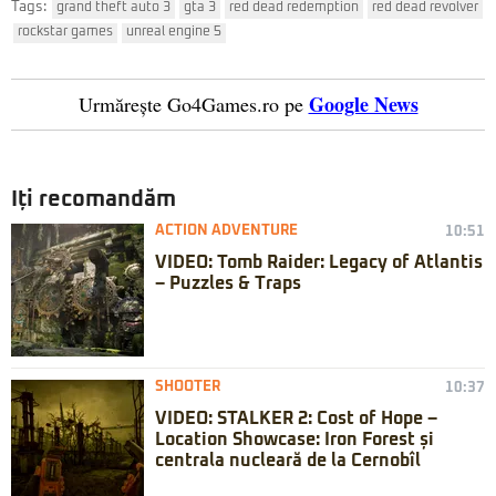
Tags:
grand theft auto 3
gta 3
red dead redemption
red dead revolver
rockstar games
unreal engine 5
Google News
Urmărește Go4Games.ro pe
Iți recomandăm
ACTION ADVENTURE
10:51
VIDEO: Tomb Raider: Legacy of Atlantis
– Puzzles & Traps
SHOOTER
10:37
VIDEO: STALKER 2: Cost of Hope –
Location Showcase: Iron Forest și
centrala nucleară de la Cernobîl