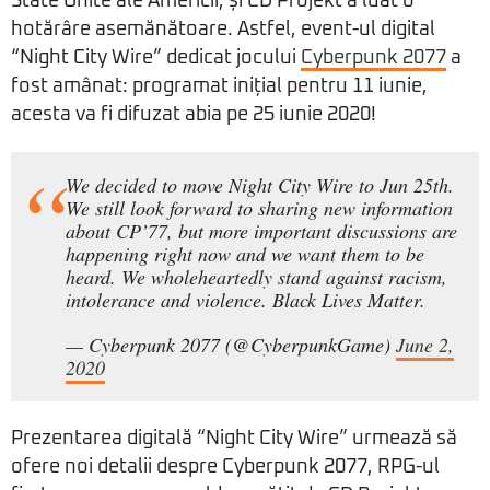
State Unite ale Americii, și CD Projekt a luat o
hotărâre asemănătoare. Astfel, event-ul digital
“Night City Wire” dedicat jocului
Cyberpunk 2077
a
fost amânat: programat inițial pentru 11 iunie,
acesta va fi difuzat abia pe 25 iunie 2020!
We decided to move Night City Wire to Jun 25th.
We still look forward to sharing new information
about CP’77, but more important discussions are
happening right now and we want them to be
heard. We wholeheartedly stand against racism,
intolerance and violence. Black Lives Matter.
— Cyberpunk 2077 (@CyberpunkGame)
June 2,
2020
Prezentarea digitală “Night City Wire” urmează să
ofere noi detalii despre Cyberpunk 2077, RPG-ul