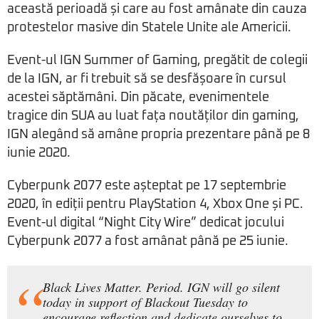
această perioadă și care au fost amânate din cauza
protestelor masive din Statele Unite ale Americii.
Event-ul IGN Summer of Gaming, pregătit de colegii
de la IGN, ar fi trebuit să se desfășoare în cursul
acestei săptămâni. Din păcate, evenimentele
tragice din SUA au luat fața noutăților din gaming,
IGN alegând să amâne propria prezentare până pe 8
iunie 2020.
Cyberpunk 2077 este așteptat pe 17 septembrie
2020, în ediții pentru PlayStation 4, Xbox One și PC.
Event-ul digital “Night City Wire” dedicat jocului
Cyberpunk 2077 a fost amânat până pe 25 iunie.
Black Lives Matter. Period. IGN will go silent
today in support of Blackout Tuesday to
encourage reflection and dedicate ourselves to