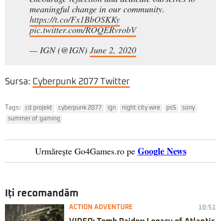
meaningful change in our community.
https://t.co/Fx1BbOSKKy
pic.twitter.com/ROQERvrobV
— IGN (@IGN)
June 2, 2020
Sursa:
Cyberpunk 2077 Twitter
Tags:
cd projekt
cyberpunk 2077
ign
night city wire
ps5
sony
summer of gaming
Google News
Urmărește Go4Games.ro pe
Iți recomandăm
ACTION ADVENTURE
10:51