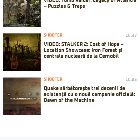
VIDEO: Tomb Raider: Legacy of Atlantis
– Puzzles & Traps
SHOOTER
10:37
VIDEO: STALKER 2: Cost of Hope –
Location Showcase: Iron Forest și
centrala nucleară de la Cernobîl
SHOOTER
10:25
Quake sărbătorește trei decenii de
existență cu o nouă campanie oficială:
Dawn of the Machine