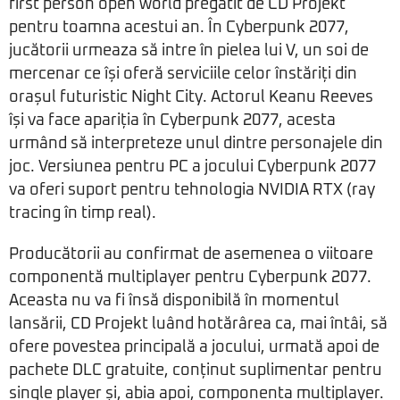
first person open world pregătit de CD Projekt
pentru toamna acestui an. În Cyberpunk 2077,
jucătorii urmeaza să intre în pielea lui V, un soi de
mercenar ce își oferă serviciile celor înstăriți din
orașul futuristic Night City. Actorul Keanu Reeves
își va face apariția în Cyberpunk 2077, acesta
urmând să interpreteze unul dintre personajele din
joc. Versiunea pentru PC a jocului Cyberpunk 2077
va oferi suport pentru tehnologia NVIDIA RTX (ray
tracing în timp real).
Producătorii au confirmat de asemenea o viitoare
componentă multiplayer pentru Cyberpunk 2077.
Aceasta nu va fi însă disponibilă în momentul
lansării, CD Projekt luând hotărârea ca, mai întâi, să
ofere povestea principală a jocului, urmată apoi de
pachete DLC gratuite, conținut suplimentar pentru
single player și, abia apoi, componenta multiplayer.