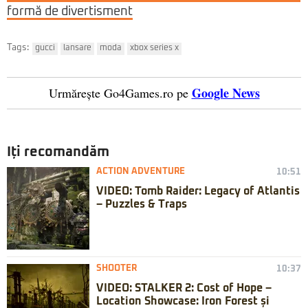
formă de divertisment
Tags:
gucci
lansare
moda
xbox series x
Google News
Urmărește Go4Games.ro pe
Iți recomandăm
ACTION ADVENTURE
10:51
VIDEO: Tomb Raider: Legacy of Atlantis
– Puzzles & Traps
SHOOTER
10:37
VIDEO: STALKER 2: Cost of Hope –
Location Showcase: Iron Forest și