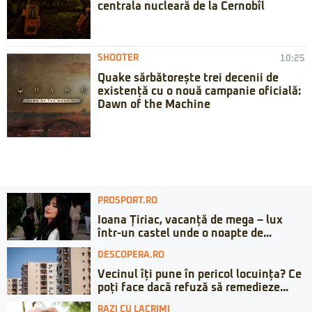
centrala nucleară de la Cernobîl
SHOOTER
10:25
Quake sărbătorește trei decenii de
existență cu o nouă campanie oficială:
Dawn of the Machine
PROSPORT.RO
Ioana Țiriac, vacanță de mega – lux
într-un castel unde o noapte de...
DESCOPERA.RO
Vecinul îți pune în pericol locuința? Ce
poți face dacă refuză să remedieze...
RAZI CU LACRIMI