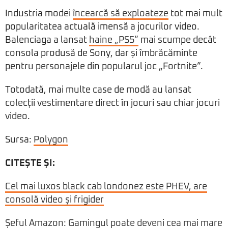
Industria modei
încearcă să exploateze
tot mai mult
popularitatea actuală imensă a jocurilor video.
Balenciaga a lansat
haine „PS5”
mai scumpe decât
consola produsă de Sony, dar și îmbrăcăminte
pentru personajele din popularul joc „Fortnite”.
Totodată, mai multe case de modă au lansat
colecții vestimentare direct în jocuri sau chiar jocuri
video.
Sursa:
Polygon
CITEȘTE ȘI:
Cel mai luxos black cab londonez este PHEV, are
consolă video și frigider
Șeful Amazon: Gamingul poate deveni cea mai mare