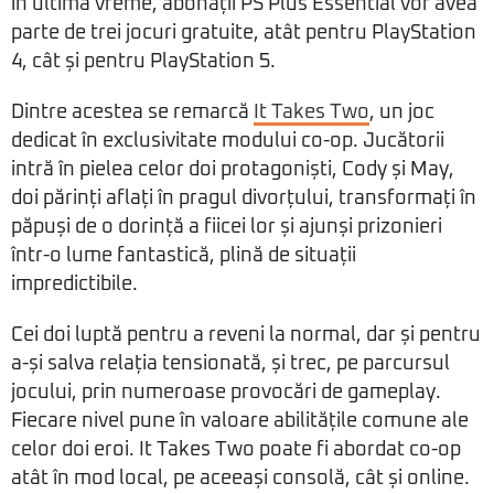
în ultima vreme, abonații PS Plus Essential vor avea
parte de trei jocuri gratuite, atât pentru PlayStation
4, cât și pentru PlayStation 5.
Dintre acestea se remarcă
It Takes Two
, un joc
dedicat în exclusivitate modului co-op. Jucătorii
intră în pielea celor doi protagoniști, Cody și May,
doi părinți aflați în pragul divorțului, transformați în
păpuși de o dorință a fiicei lor și ajunși prizonieri
într-o lume fantastică, plină de situații
impredictibile.
Cei doi luptă pentru a reveni la normal, dar și pentru
a-și salva relația tensionată, și trec, pe parcursul
jocului, prin numeroase provocări de gameplay.
Fiecare nivel pune în valoare abilitățile comune ale
celor doi eroi. It Takes Two poate fi abordat co-op
atât în mod local, pe aceeași consolă, cât și online.