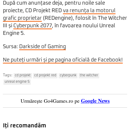
După cum anunțase deja, pentru noile sale
proiecte, CD Projekt RED
va renunța la motorul
grafic proprietar
(REDengine), folosit în The Witcher
III și
Cyberpunk 2077
, în favoarea noului Unreal
Engine 5.
Sursa:
Darkside of Gaming
Ne puteți urmări și pe pagina oficială de Facebook!
Tags:
cd projekt
cd projekt red
cyberpunk
the witcher
unreal engine 5
Google News
Urmărește Go4Games.ro pe
Iți recomandăm