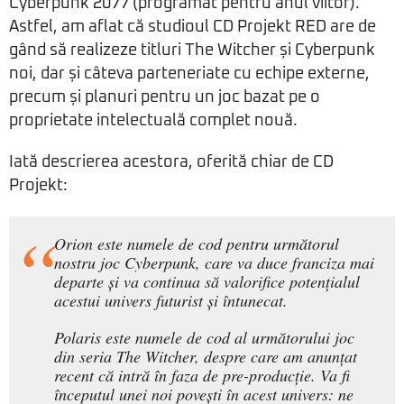
Cyberpunk 2077 (programat pentru anul viitor).
Astfel, am aflat că studioul CD Projekt RED are de
gând să realizeze titluri The Witcher și Cyberpunk
noi, dar și câteva parteneriate cu echipe externe,
precum și planuri pentru un joc bazat pe o
proprietate intelectuală complet nouă.
Iată descrierea acestora, oferită chiar de CD
Projekt:
Orion este numele de cod pentru următorul
nostru joc Cyberpunk, care va duce franciza mai
departe și va continua să valorifice potențialul
acestui univers futurist și întunecat.
Polaris este numele de cod al următorului joc
din seria The Witcher, despre care am anunțat
recent că intră în faza de pre-producție. Va fi
începutul unei noi povești în acest univers: ne