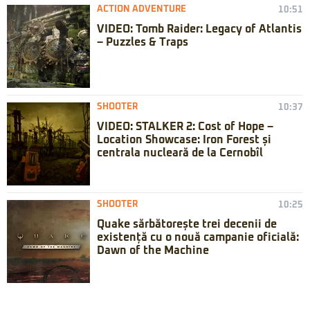
ACTION ADVENTURE
10:51
VIDEO: Tomb Raider: Legacy of Atlantis
– Puzzles & Traps
SHOOTER
10:37
VIDEO: STALKER 2: Cost of Hope –
Location Showcase: Iron Forest și
centrala nucleară de la Cernobîl
SHOOTER
10:25
Quake sărbătorește trei decenii de
existență cu o nouă campanie oficială:
Dawn of the Machine