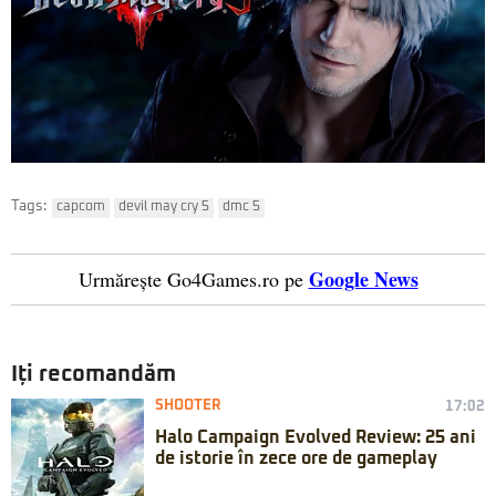
Tags:
capcom
devil may cry 5
dmc 5
Google News
Urmărește Go4Games.ro pe
Iți recomandăm
SHOOTER
17:02
Halo Campaign Evolved Review: 25 ani
de istorie în zece ore de gameplay