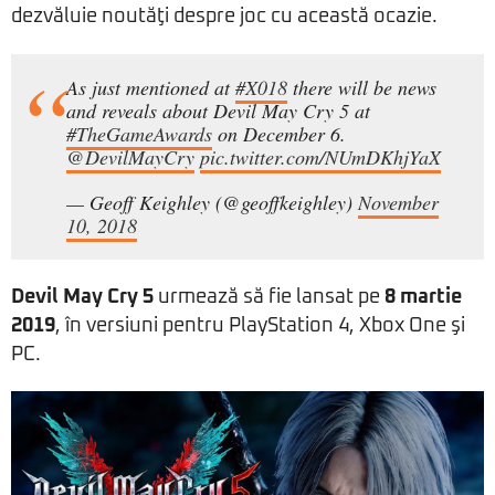
dezvăluie noutăţi despre joc cu această ocazie.
As just mentioned at
#X018
there will be news
and reveals about Devil May Cry 5 at
#TheGameAwards
on December 6.
@DevilMayCry
pic.twitter.com/NUmDKhjYaX
— Geoff Keighley (@geoffkeighley)
November
10, 2018
Devil May Cry 5
urmează să fie lansat pe
8 martie
2019
, în versiuni pentru PlayStation 4, Xbox One şi
PC.