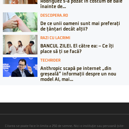
Rodriguez s-a pozat în costum de baie
înainte de...
DESCOPERA.RO
De ce unii oameni sunt mai preferați
de țânțari decât alții?
RAZI CU LACRIMI
BANCUL ZILEI. El către ea: – Ce îți
place să ți se facă?
TECHRIDER
Anthropic scapă pe internet „din
greșeală” informații despre un nou
model AI, mai...
Citarea se poate face în limita a 250 de semne. Nici o instituţie sau persoană (site-