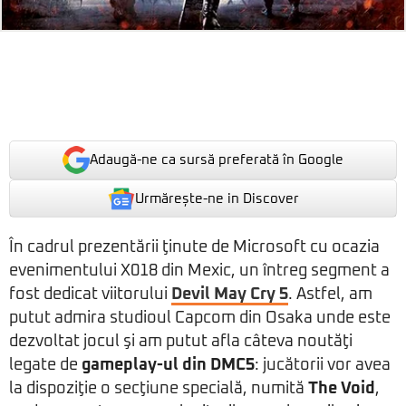
Adaugă-ne ca sursă preferată în Google
Urmărește-ne in Discover
În cadrul prezentării ţinute de Microsoft cu ocazia
evenimentului X018 din Mexic, un întreg segment a
fost dedicat viitorului
Devil May Cry 5
. Astfel, am
putut admira studioul Capcom din Osaka unde este
dezvoltat jocul şi am putut afla câteva noutăţi
legate de
gameplay-ul din DMC5
: jucătorii vor avea
la dispoziţie o secţiune specială, numită
The Void
,