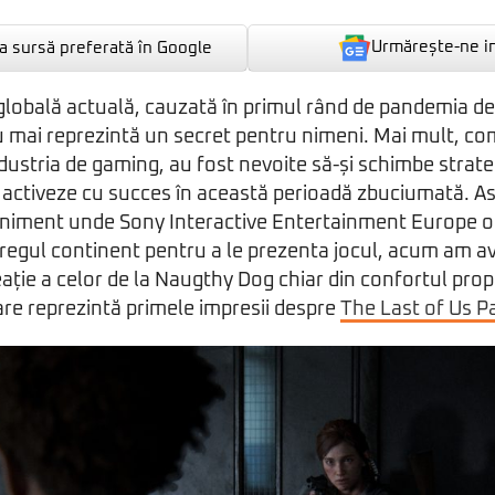
Urmărește-ne i
 sursă preferată în Google
 globală actuală, cauzată în primul rând de pandemia d
u mai reprezintă un secret pentru nimeni. Mai mult, co
ndustria de gaming, au fost nevoite să-și schimbe strate
activeze cu succes în această perioadă zbuciumată. Ast
veniment unde Sony Interactive Entertainment Europe o
întregul continent pentru a le prezenta jocul, acum am a
ție a celor de la Naugthy Dog chiar din confortul propri
uare reprezintă primele impresii despre
The Last of Us Pa