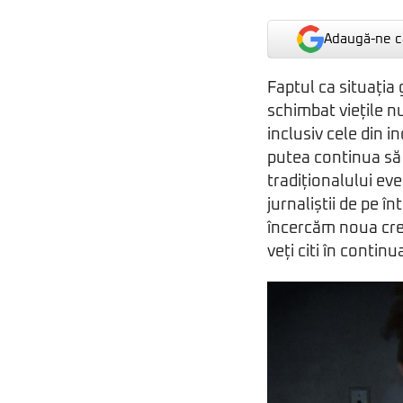
Adaugă-ne ca
Faptul ca situația
schimbat viețile n
inclusiv cele din i
putea continua să 
tradiționalului e
jurnaliștii de pe 
încercăm noua crea
veți citi în contin