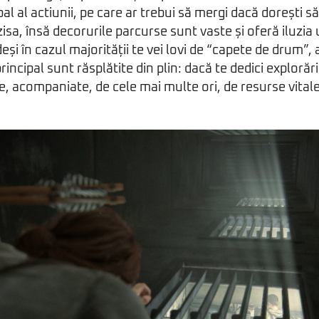
ipal al actiunii, pe care ar trebui să mergi dacă dorești s
isa, însă decorurile parcurse sunt vaste și oferă iluzia 
deși în cazul majorității te vei lovi de “capete de drum”,
principal sunt răsplătite din plin: dacă te dedici explorării
, acompaniate, de cele mai multe ori, de resurse vital