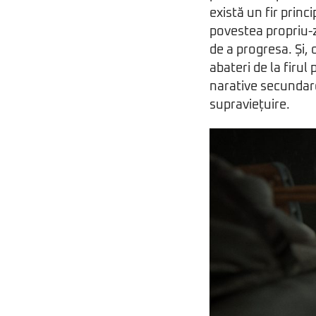
există un fir princ
povestea propriu-z
de a progresa. Și, 
abateri de la firul 
narative secundare
supraviețuire.