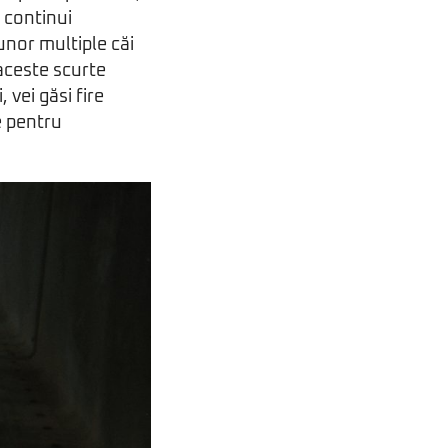
ă continui
unor multiple căi
 aceste scurte
, vei găsi fire
e pentru