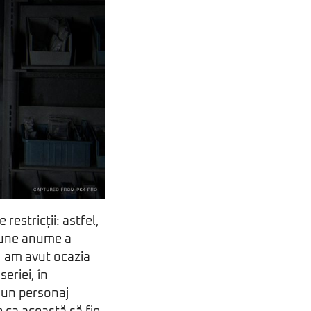
estricții: astfel,
țiune anume a
i, am avut ocazia
seriei, în
i un personaj