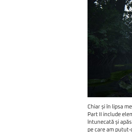
Chiar și în lipsa 
Part II include el
întunecată și apăsă
pe care am putut-o