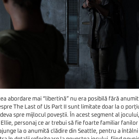
a abordare mai “libertină” nu era posibilă fără anumite r
espre The Last of Us Part II sunt limitate doar la o por
ndeva spre mijlocul poveștii. În acest segment al joculu
llie, personaj ce ar trebui să fie foarte familiar fanilor 
ajunge la o anumită clădire din Seattle, pentru a întâln