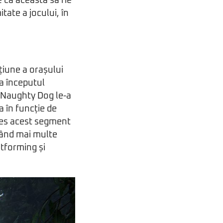
e ca această să fie
tate a jocului, în
țiune a orașului
la începutul
e Naughty Dog le-a
a în funcție de
ales acest segment
obând mai multe
atforming și