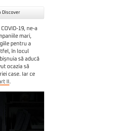
n Discover
e COVID-19, ne-a
mpaniile mari,
giile pentru a
fel, în locul
bișnuia să aducă
vut ocazia să
ei case. Iar ce
rt II
.