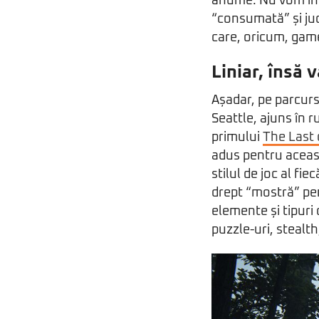
anume. Nu vom intra
“consumată” și jud
care, oricum, game
Liniar, însă v
Așadar, pe parcurs
Seattle, ajuns în r
primului
The Last 
adus pentru aceast
stilul de joc al f
drept “mostră” pen
elemente și tipuri
puzzle-uri, stealt