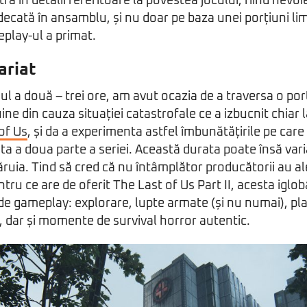
 în detalii referitoare la povestea jocului, fiind nevoi
ecată în ansamblu, și nu doar pe baza unei porțiuni limi
play-ul a primat.
ariat
ul a două – trei ore, am avut ocazia de a traversa o por
uine din cauza situației catastrofale ce a izbucnit chiar 
of Us
, și da a experimenta astfel îmbunătățirile pe car
a a doua parte a seriei. Această durata poate însă vari
iecăruia. Tind să cred că nu întâmplător producătorii au 
tru ce are de oferit The Last of Us Part II, acesta igl
 de gameplay: explorare, lupte armate (și nu numai), pl
h, dar și momente de survival horror autentic.