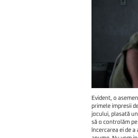
Evident, o asemene
primele impresii d
jocului, plasată u
să o controlăm pe E
încercarea ei de a 