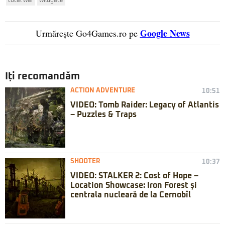
total war
wildgate
Google News
Urmărește Go4Games.ro pe
Iți recomandăm
ACTION ADVENTURE
10:51
VIDEO: Tomb Raider: Legacy of Atlantis
– Puzzles & Traps
SHOOTER
10:37
VIDEO: STALKER 2: Cost of Hope –
Location Showcase: Iron Forest și
centrala nucleară de la Cernobîl