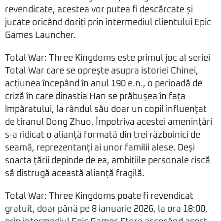
revendicate, acestea vor putea fi descărcate și
jucate oricând doriți prin intermediul clientului Epic
Games Launcher.
Total War: Three Kingdoms este primul joc al seriei
Total War care se oprește asupra istoriei Chinei,
acțiunea începând în anul 190 e.n., o perioadă de
criză în care dinastia Han se prăbușea în fața
împăratului, la rândul său doar un copil influențat
de tiranul Dong Zhuo. Împotriva acestei amenințări
s-a ridicat o alianță formată din trei războinici de
seamă, reprezentanți ai unor familii alese. Deși
soarta țării depinde de ea, ambițiile personale riscă
să distrugă această alianță fragilă.
Total War: Three Kingdoms poate fi revendicat
gratuit, doar până pe 8 ianuarie 2026, la ora 18:00,