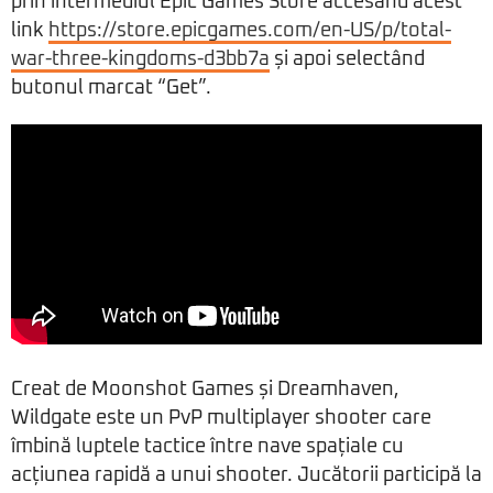
prin intermediul Epic Games Store accesând acest
link
https://store.epicgames.com/en-US/p/total-
war-three-kingdoms-d3bb7a
și apoi selectând
butonul marcat “Get”.
Creat de Moonshot Games și Dreamhaven,
Wildgate este un PvP multiplayer shooter care
îmbină luptele tactice între nave spațiale cu
acțiunea rapidă a unui shooter. Jucătorii participă la